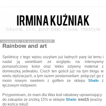
czwartek, 13 grudnia 2018
Rainbow and art
Spódnicę z tego wpisu uszyłam już ładnych parę lat temu i
nadal ją uwielbiam ze względu na intensywny
pomarańczowy kolor oraz lekko sztywny materiał z
domieszką jedwabiu. Ciuch ten gościł już na tym blogu w
wielu stylizacjach, a tym razem postanowiłam połączyć go z
moim nowym swetrem z golfem ze sklepu
SheIn
z
tęczowym motywem.
Przypominam, że mam dla Was kod rabatowy uprawniający
do zakupów ze zniżką 15% w sklepie
Shein
:
irmi15
(ważny
do końca roku)
!