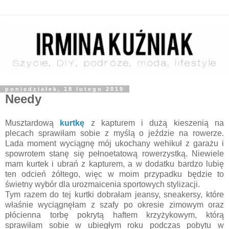
poniedziałek, 18 lutego 2019
Needy
Musztardową
kurtkę
z kapturem i dużą kieszenią na
plecach sprawiłam sobie z myślą o jeździe na rowerze.
Lada moment wyciągnę mój ukochany wehikuł z garażu i
spowrotem stanę się pełnoetatową rowerzystką. Niewiele
mam kurtek i ubrań z kapturem, a w dodatku bardzo lubię
ten odcień żółtego, więc w moim przypadku będzie to
świetny wybór dla urozmaicenia sportowych stylizacji.
Tym razem do tej kurtki dobrałam jeansy, sneakersy, które
właśnie wyciągnęłam z szafy po okresie zimowym oraz
płócienna torbę pokrytą haftem krzyżykowym, którą
sprawiłam sobie w ubiegłym roku podczas pobytu w