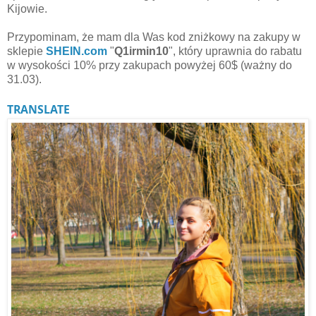
Kijowie.
Przypominam, że
mam dla Was kod zniżkowy na zakupy w
sklepie
SHEIN.com
"
Q1irmin10
", który uprawnia do rabatu
w wysokości 10% przy zakupach powyżej 60$ (ważny do
31.03).
TRANSLATE