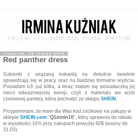
czwartek, 28 lutego 2019
Red panther dress
Sukienki z wiązaną kokardą na dekolcie świetnie
sprawdzają się w pracy oraz na bardziej formalne wyjścia.
Posiadam ich już kilka, a teraz stałam się posiadaczką jej
nieco odważniejszej wersji, czyli z materiału we wzór
czerwonej pantery, która pochodzi ze sklepu
SHEIN
.
Przypominam, że
mam dla Was kod zniżkowy na zakupy w
sklepie
SHEIN.com
"
Q1irmin10
", który uprawnia do rabatu
w wysokości 10% przy zakupach powyżej 60$ (ważny do
31.03).