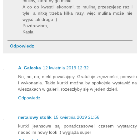
muliny, która by go miała.
A co do kwestii ekonomi, to muliną przeszyjesz raz i
tyle, a nitką trzeba kilka razy, więc mulina może nie
wyjść tak drogo :)
Pozdrawiam,
Kasia
Odpowiedz
A. Gałecka
12 kwietnia 2019 12:32
No, no, no, efekt powalający. Gratuluje zręczności, pomysłu
i wykonania. Takie kurtki można by spokojnie wystawić na
wieszakach w galerii, rozeszłyby się w jeden dzień.
Odpowiedz
metalowy stolik
15 kwietnia 2019 21:56
kurtki jeansowe są ponadczasowe! czasem wystarczy
nadać im nowy look ;) wygląda super