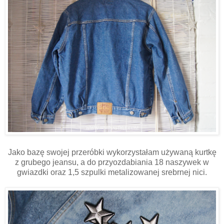
Jako bazę swojej przeróbki wykorzystałam używaną kurtkę
z grubego jeansu, a do przyozdabiania 18 naszywek w
gwiazdki oraz 1,5 szpulki metalizowanej srebrnej nici.