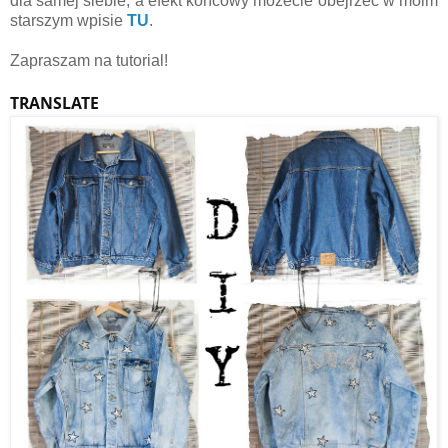
dla samej siebie, a efekt końcowy możecie obejrzeć w moim
starszym wpisie
TU
.
Zapraszam na tutorial!
TRANSLATE