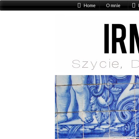
Home
O mnie