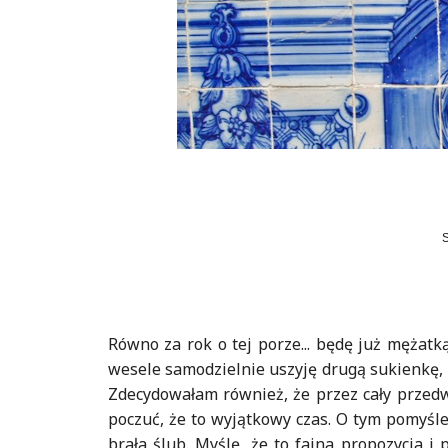
Równo za rok o tej porze... będę już mężatk
wesele samodzielnie uszyję drugą sukienkę,
Zdecydowałam również, że przez cały przedwe
poczuć, że to wyjątkowy czas. O tym pomyśl
brała ślub. Myślę, że to fajna propozycja 