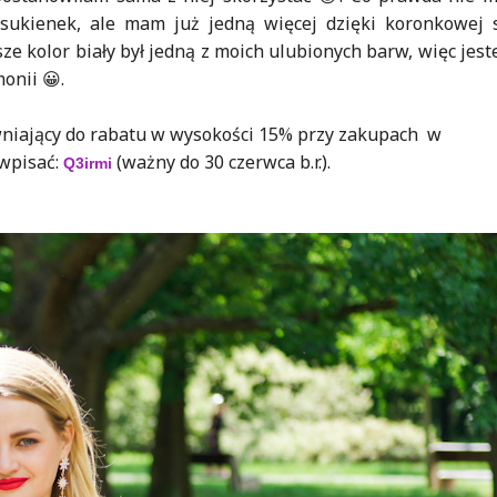
ch sukienek, ale mam już jedną więcej dzięki koronkowej
ze kolor biały był jedną z moich ulubionych barw, więc jes
onii 😀.
iający do rabatu w wysokości 15% przy zakupach w
 wpisać
:
(ważny do 30 czerwca b.r.).
Q3irmi