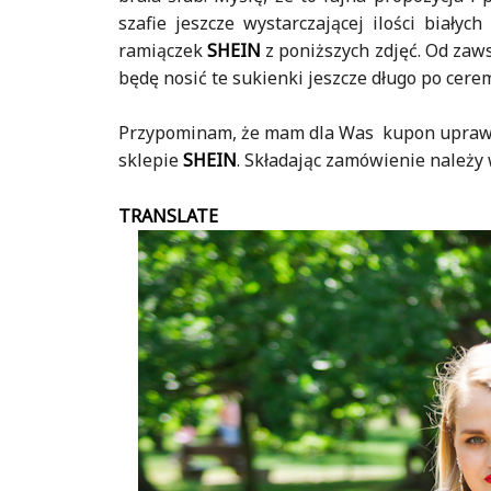
szafie jeszcze wystarczającej ilości biały
ramiączek
SHEIN
z poniższych zdjęć. Od zaws
będę nosić te sukienki jeszcze długo po cerem
Przypominam, że mam dla Was k
upon
uprawn
sklepie
SHEIN
.
Składając zamówienie należy
TRANSLATE