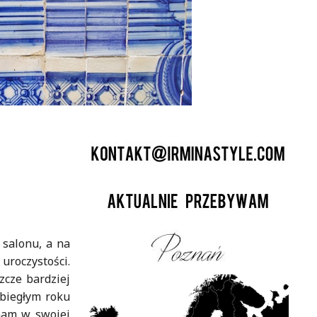
 salonu, a na
uroczystości.
zcze bardziej
ubiegłym roku
 mam w swojej