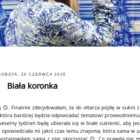
SOBOTA, 20 CZERWCA 2020
Biała koronka
ą 😊. Finalnie zdecydowałam, że do ołtarza pójdę w sukni z
 która bardziej będzie odpowiadać tematowi przewodniemu 
selny tydzień będę ubierała się w białe sukienki, aby jes
e opowiedziała mi jakiś czas temu znajoma, która sama w 
i postanowiłam sama z niej skorzystać 😊. Co prawda nie