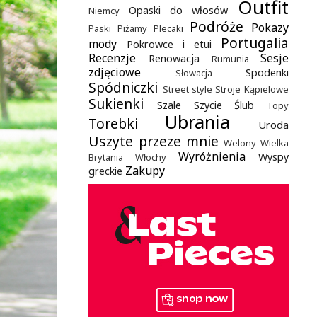
Outfit
Opaski do włosów
Niemcy
Podróże
Pokazy
Paski
Piżamy
Plecaki
Portugalia
mody
Pokrowce i etui
Recenzje
Sesje
Renowacja
Rumunia
zdjęciowe
Spodenki
Słowacja
Spódniczki
Street style
Stroje Kąpielowe
Sukienki
Szale
Szycie
Ślub
Topy
Ubrania
Torebki
Uroda
Uszyte przeze mnie
Welony
Wielka
Wyróżnienia
Wyspy
Brytania
Włochy
Zakupy
greckie