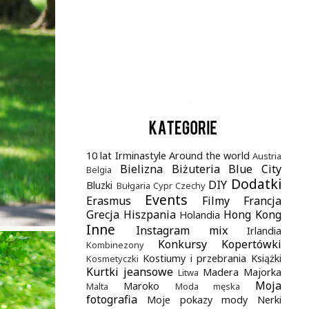
.
10 lat Irminastyle
Around the world
Austria
Bielizna
Biżuteria
Blue City
Belgia
Dodatki
DIY
Bluzki
Bułgaria
Cypr
Czechy
Events
Erasmus
Filmy
Francja
Grecja
Hiszpania
Hong Kong
Holandia
Inne
Instagram mix
Irlandia
Konkursy
Kopertówki
Kombinezony
Kostiumy i przebrania
Książki
Kosmetyczki
Kurtki jeansowe
Madera
Majorka
Litwa
Moja
Maroko
Malta
Moda męska
fotografia
Moje pokazy mody
Nerki