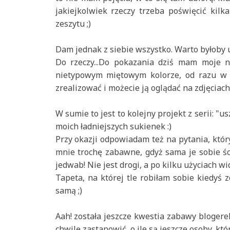
jakiejkolwiek rzeczy trzeba poświęcić kil
zeszytu ;)
Dam jednak z siebie wszystko. Warto byłoby 
Do rzeczy...Do pokazania dziś mam moje n
nietypowym miętowym kolorze, od razu w 
zrealizować i możecie ją oglądać na zdjęciach
W sumie to jest to kolejny projekt z serii: "u
moich ładniejszych sukienek :)
Przy okazji odpowiadam też na pytania, który
mnie trochę zabawne, gdyż sama je sobie śc
jedwab! Nie jest drogi, a po kilku użyciach w
Tapeta, na której tle robiłam sobie kiedyś 
samą ;)
Aah! została jeszcze kwestia zabawy blogere
chwilę zastanowić, o ile są jeszcze osoby, któr