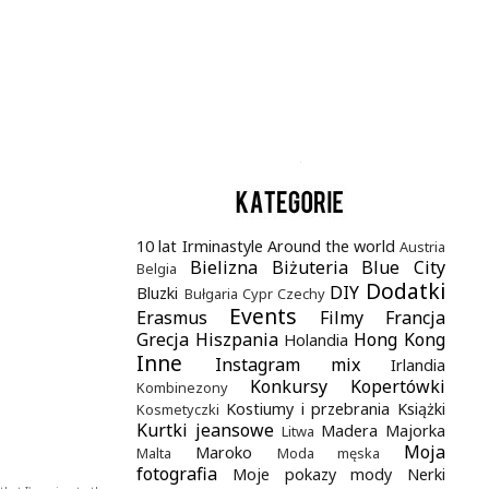
.
10 lat Irminastyle
Around the world
Austria
Bielizna
Biżuteria
Blue City
Belgia
Dodatki
DIY
Bluzki
Bułgaria
Cypr
Czechy
Events
Erasmus
Filmy
Francja
Grecja
Hiszpania
Hong Kong
Holandia
Inne
Instagram mix
Irlandia
Konkursy
Kopertówki
Kombinezony
Kostiumy i przebrania
Książki
Kosmetyczki
Kurtki jeansowe
Madera
Majorka
Litwa
Moja
Maroko
Malta
Moda męska
fotografia
Moje pokazy mody
Nerki