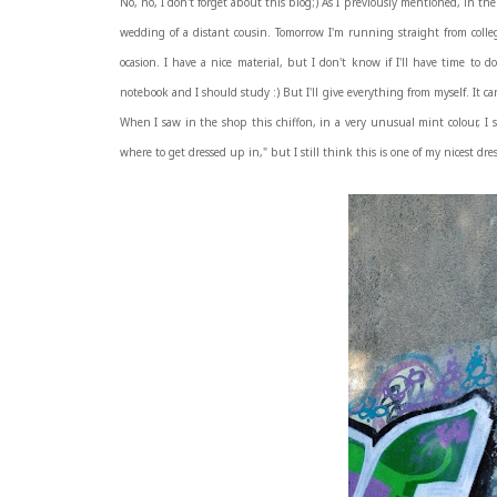
No, no, I don't forget about this blog;)
As I previously mentioned, in the 
wedding of a distant cousin. Tomorrow I'm running straight from college
ocasion. I have a nice material, but I don't know if I'll have time t
notebook and I should study :) But I'll give everything from myself. It ca
When I saw in the shop this chiffon, in a very unusual mint colour, I 
where to get dressed up in," but I still think this is one of my nicest dres