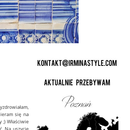
wyzdrowiałam,
bieram się na
y ;) Właściwie
ć. Na uszycie