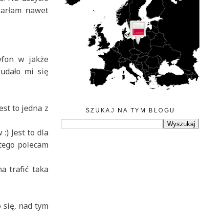
twarłam nawet
yfon w jakże
udało mi się
est to jedna z
SZUKAJ NA TYM BLOGU
) Jest to dla
 tego polecam
a trafić taka
 się, nad tym