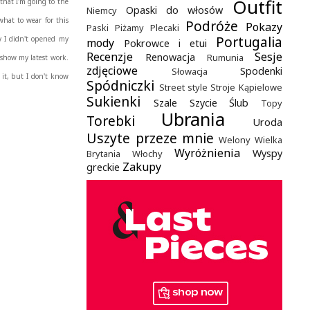
Outfit
 that I'm going to the
Opaski do włosów
Niemcy
what to wear for this
Podróże
Pokazy
Paski
Piżamy
Plecaki
Portugalia
ly I didn't opened my
mody
Pokrowce i etui
Recenzje
Sesje
Renowacja
Rumunia
o show my latest work.
zdjęciowe
Spodenki
Słowacja
e it, but I don't know
Spódniczki
Street style
Stroje Kąpielowe
Sukienki
Szale
Szycie
Ślub
Topy
Ubrania
Torebki
Uroda
Uszyte przeze mnie
Welony
Wielka
Wyróżnienia
Wyspy
Brytania
Włochy
Zakupy
greckie