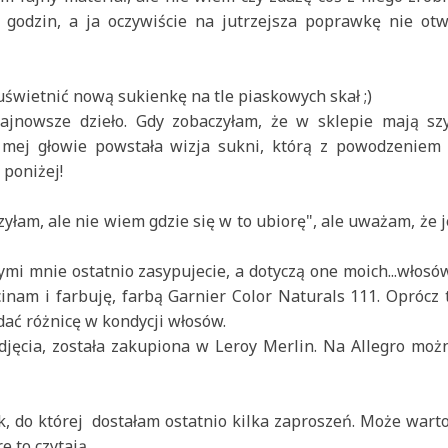
ka godzin, a ja oczywiście na jutrzejsza poprawkę nie o
uświetnić nową sukienkę na tle piaskowych skał ;)
ajnowsze dzieło. Gdy zobaczyłam, że w sklepie mają sz
mej głowie powstała wizja sukni, którą z powodzeniem 
 poniżej!
szyłam, ale nie wiem gdzie się w to ubiorę", ale uważam, że j
mi mnie ostatnio zasypujecie, a dotyczą one moich...włosów :
inam i farbuję, farbą Garnier Color Naturals 111. Oprócz
idać różnicę w kondycji włosów.
zdjęcia, została zakupiona w Leroy Merlin. Na Allegro możn
k, do której dostałam ostatnio kilka zaproszeń. Może warto
e to czytają.