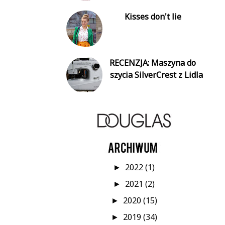
Kisses don't lie
RECENZJA: Maszyna do
szycia SilverCrest z Lidla
2022
(1)
►
2021
(2)
►
2020
(15)
►
2019
(34)
►