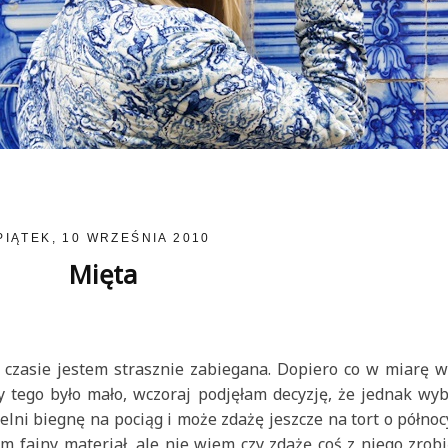
PIĄTEK, 10 WRZEŚNIA 2010
Mięta
 czasie jestem strasznie zabiegana. Dopiero co w miarę 
y tego było mało, wczoraj podjęłam decyzję, że jednak wy
zelni biegnę na pociąg i może zdażę jeszcze na tort o północ
m fajny materiał, ale nie wiem czy zdażę coś z niego zrobi