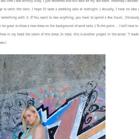
last time I was terribly busy. I just recovered and still wait for my last exam. Yesterday I decided
 to catch the train. I hope I'll taste a wedding cake at midnight ;) Actually, I have no idea 
o do something with it. If You want to sew anything, you have to spend a few hours. Obvious
n be great to show a new dress on the background of sand rocks ;) To the point ... I still have t
show in my head the vision of this dress.
In total, this is another project in the series: "I mad
ses:)