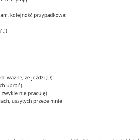
biam, kolejność przypadkowa:
 ;))
d, ważne, że jeździ ;D)
ch ubrań)
k zwykle nie pracuję)
iach, uszytych przeze mnie