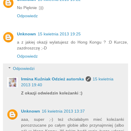
No Pięknie :)))
Odpowiedz
Unknown
15 kwietnia 2013 19:25
a z jakiej okazji wylatujesz do Hong Kongu ? :D Kurcze,
zazdroszczę ;-D
Odpowiedz
Odpowiedzi
Irmina Kuźniak Odzież autorska
15 kwietnia
2013 19:40
Z okazji odwiedzin koleżanki :)
Unknown
16 kwietnia 2013 13:37
aaa, super ;-) też chciałabym mieć koleżanki
porozrzucane po całym globie albo przynajmniej (albo
aż) w Hong Kongu. W takim bądź razie życzę udanej