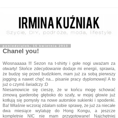
poniedziałek, 15 kwietnia 2013
Chanel you!
Wiosnaaaaa !!! Sezon na t-shirty i gołe nogi uważam za
otwarty! Słońce zdecydowanie dodaje mi energii, sprawia,
że budzę się przed budzikiem, mam już za sobą pierwszy
jogging a nawet chęć na... pisanie pracy dyplomowej! A to
już o czymś świadczy :D
Niesamowicie się cieszę, że w końcu mogę schować
zimową garderobę głęboko do szafy, w mojej głowie już
kotłują się pomysły na nowe autorskie sukienki i spodenki.
Ba! Właśnie wczoraj zdałam sobie sprawę, że już za niecałe
dwa miesiące wylatuję do Hong Kongu, a jeszcze
kompletnie NIC nie mam przygotowane! Najchętniej