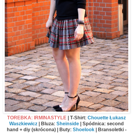
TOREBKA: IRMINASTYLE
| T-Shirt:
Chouette Łukasz
Waszkiewicz
| Bluza:
Sheinside
| Spódnica: second
hand + diy (skrócona) | Buty:
Shoelook
| Bransoletki -