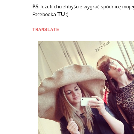
P.S.
Jeżeli chcielibyście wygrać spódnicę moj
TU
Facebooka
:)
TRANSLATE