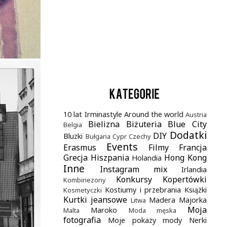
.
10 lat Irminastyle
Around the world
Austria
Bielizna
Biżuteria
Blue City
Belgia
Dodatki
DIY
Bluzki
Bułgaria
Cypr
Czechy
Events
Erasmus
Filmy
Francja
Grecja
Hiszpania
Hong Kong
Holandia
Inne
Instagram mix
Irlandia
Konkursy
Kopertówki
Kombinezony
Kostiumy i przebrania
Książki
Kosmetyczki
Kurtki jeansowe
Madera
Majorka
Litwa
Moja
Maroko
Malta
Moda męska
fotografia
Moje pokazy mody
Nerki