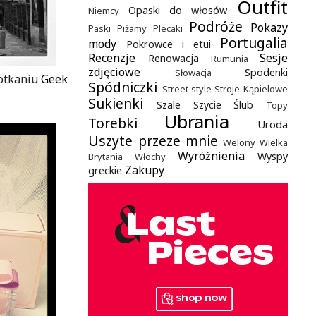
Outfit
Opaski do włosów
Niemcy
Podróże
Pokazy
Paski
Piżamy
Plecaki
Portugalia
mody
Pokrowce i etui
Recenzje
Sesje
Renowacja
Rumunia
zdjęciowe
Spodenki
Słowacja
potkaniu
Geek
Spódniczki
Street style
Stroje Kąpielowe
Sukienki
Szale
Szycie
Ślub
Topy
Ubrania
Torebki
Uroda
Uszyte przeze mnie
Welony
Wielka
Wyróżnienia
Wyspy
Brytania
Włochy
Zakupy
greckie