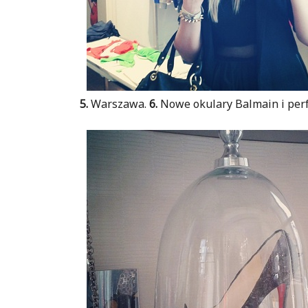
5.
Warszawa.
6.
Nowe okulary Balmain i per