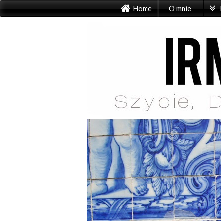
Home
O mnie