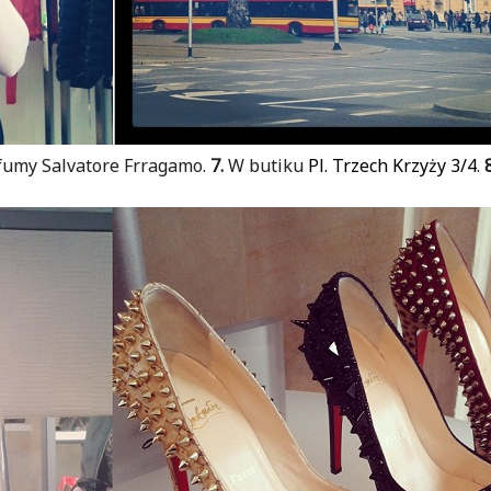
fumy Salvatore Frragamo.
7.
W butiku
Pl. Trzech Krzyży 3/4
.
8