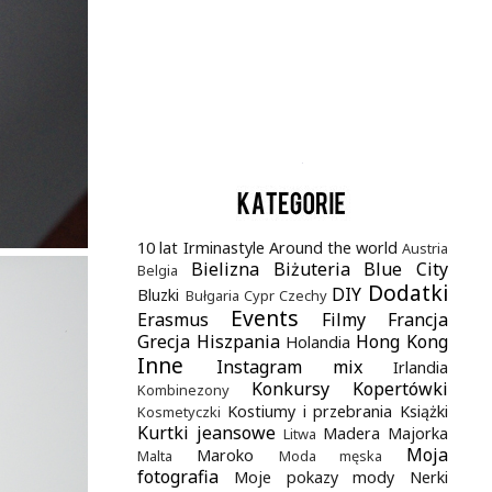
.
10 lat Irminastyle
Around the world
Austria
Bielizna
Biżuteria
Blue City
Belgia
Dodatki
DIY
Bluzki
Bułgaria
Cypr
Czechy
Events
Erasmus
Filmy
Francja
Grecja
Hiszpania
Hong Kong
Holandia
Inne
Instagram mix
Irlandia
Konkursy
Kopertówki
Kombinezony
Kostiumy i przebrania
Książki
Kosmetyczki
Kurtki jeansowe
Madera
Majorka
Litwa
Moja
Maroko
Malta
Moda męska
fotografia
Moje pokazy mody
Nerki