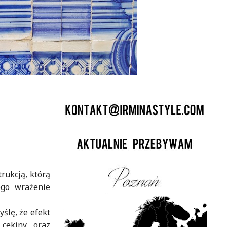
rukcją, którą
ego wrażenie
ślę, że efekt
cekiny, oraz