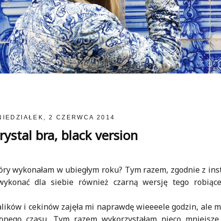
NIEDZIAŁEK, 2 CZERWCA 2014
rystal bra, black version
tóry wykonałam w ubiegłym roku? Tym razem, zgodnie z inst
wykonać dla siebie również czarną wersję tego robiąc
lików i cekinów zajęła mi naprawdę wieeeele godzin, ale my
ionego czasu. Tym razem wykorzystałam nieco mniejsze 