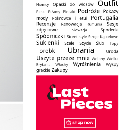
Outfit
Opaski do włosów
Niemcy
Podróże
Pokazy
Paski
Piżamy
Plecaki
Portugalia
mody
Pokrowce i etui
Recenzje
Sesje
Renowacja
Rumunia
zdjęciowe
Spodenki
Słowacja
Spódniczki
Street style
Stroje Kąpielowe
Sukienki
Szale
Szycie
Ślub
Topy
Ubrania
Torebki
Uroda
Uszyte przeze mnie
Welony
Wielka
Wyróżnienia
Wyspy
Brytania
Włochy
Zakupy
greckie