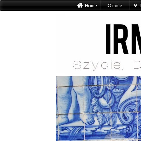
Home
O mnie