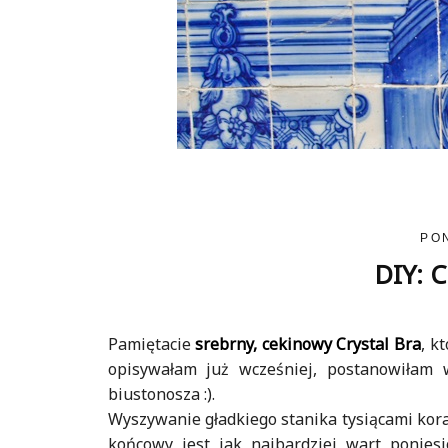
PO
DIY: C
Pamiętacie
srebrny, cekinowy Crystal Bra
, k
opisywałam już wcześniej, postanowiłam 
biustonosza :).
Wyszywanie gładkiego stanika tysiącami kora
końcowy jest jak najbardziej wart ponies