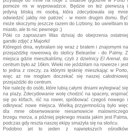
przylatuje do mnie na moje 2 ostatnie tygodnie w Porto i
pomoże mi w wyprowadzce. Będzie on też pierwszą i
jedyną bliską mi osobą, która zdecydowała się mnie
odwiedzić jakby nie patrzeć - w moim drugim domu. Być
może skoczymy jeszcze razem do Lizbony, bo uwielbiam to
miasto, ale to nic pewnego ;)
Póki co zapraszam Was dzisiaj do obejrzenia ostatniej
garstki zdjęć z Majorki!
Któregoś dnia, wybrałam się wraz z bratem i znajomymi na
przejażdżkę rowerową do stolicy Belearów - do Palmy. Z
miejsca gdzie mieszkaliśmy, czyli z dzielnicy
El Arenal
, do
centrum było aż 16km. Wieki nie jeździłam na rowerze i jest
to jedna z rzeczy, za którymi tęsknię mieszkając w Porto,
więc aż nie mogłam doczekać się naszej całodniowej
przejażdżki do centrum.
Nie należę do osób, które lubią całymi dniami wylegiwać się
na plaży. Zdecydowanie wolę chodzić na spacery, wspinać
się po klifach, iść na rower, spróbować czegoś nowego i
odkrywać nowe miejsca. Wielką przyjemnością było więc
dla mnie obserwowanie niesamowicie malowniczego
brzegu morza, a później pięknego miasta jakim jest Palma,
podczas gdy reszta naszej ekipy smażyła się na słońcu.
Podobno jet to jeden z największych ośrodków