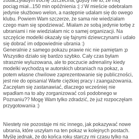
zobaczyłabym trochę Szczecina, gdyby nie to, że mój
pociąg miał...150 min opóźnienia :| :/ W mieście odebrałam
jedynie służbowo welon, a następnie udałam się do owego
klubu. Powiem Wam szczerze, że sama nie wiedziałam
czego mam się spodziewać. Miałam ze sobą jedynie torbę z
ubraniami i nie wiedziałam nic o samej organizacji. Na
szczęście modelki okazały się fajnymi dziewczynami i udało
się dobrać im odpowiednie ubrania :)
Generalnie z samego pokazu prawie nic nie pamiętam ;p
Wszystko działo się bardzo szybko. Cały czas byłam
strasznie wyluzowana, ale to poczucie adrenaliny kiedy
modelki wychodzą w autorskich ubraniach na pokaz, a
potem własne chwilowe zaprezentowanie się publiczności,
jest nie do opisania! Warte ciężkiej pracy i zaangażowania.
Zaczęłam się zastanawiać, dlaczego wcześniej nie
wpadłam na to aby zorganizować coś podobnego w
Poznaniu?? Mogę Wam tylko zdradzić, że już rozpoczęłam
przygotowania :)
Niestety nie pozostaje mi nic innego, jak pokazywać nowe
ubrania, które uszyłam na ten pokaz w kolejnych postach.
Myślę jednak, że do końca roku starczy mi czasu tylko na