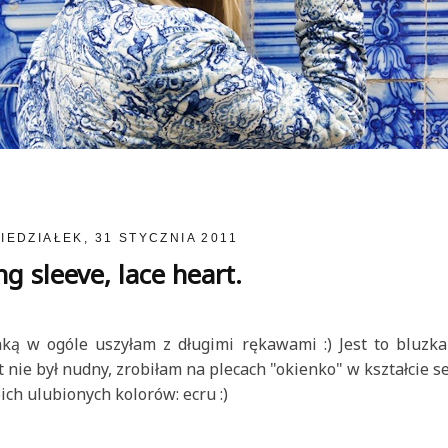
IEDZIAŁEK, 31 STYCZNIA 2011
g sleeve, lace heart.
ką w ogóle uszyłam z długimi rękawami :) Jest to bluzk
 nie był nudny, zrobiłam na plecach "okienko" w kształcie se
ch ulubionych kolorów: ecru :)