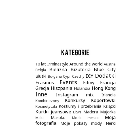
.
10 lat Irminastyle
Around the world
Austria
Bielizna
Biżuteria
Blue City
Belgia
Dodatki
DIY
Bluzki
Bułgaria
Cypr
Czechy
Events
Erasmus
Filmy
Francja
Grecja
Hiszpania
Hong Kong
Holandia
Inne
Instagram mix
Irlandia
Konkursy
Kopertówki
Kombinezony
Kostiumy i przebrania
Książki
Kosmetyczki
Kurtki jeansowe
Madera
Majorka
Litwa
Moja
Maroko
Malta
Moda męska
fotografia
Moje pokazy mody
Nerki