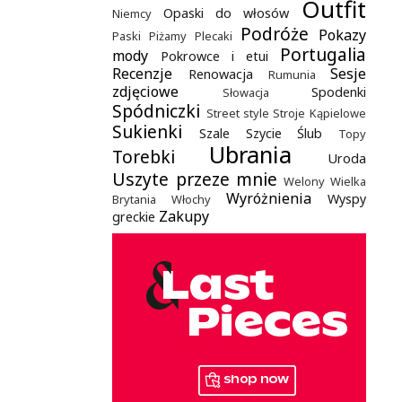
Outfit
Opaski do włosów
Niemcy
Podróże
Pokazy
Paski
Piżamy
Plecaki
Portugalia
mody
Pokrowce i etui
Recenzje
Sesje
Renowacja
Rumunia
zdjęciowe
Spodenki
Słowacja
Spódniczki
Street style
Stroje Kąpielowe
Sukienki
Szale
Szycie
Ślub
Topy
Ubrania
Torebki
Uroda
Uszyte przeze mnie
Welony
Wielka
Wyróżnienia
Wyspy
Brytania
Włochy
Zakupy
greckie