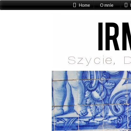
Home
O mnie