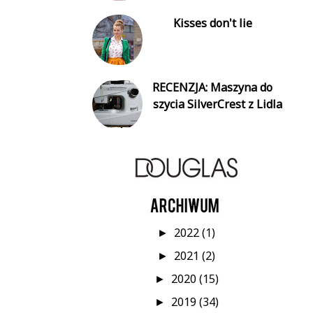
Kisses don't lie
RECENZJA: Maszyna do
szycia SilverCrest z Lidla
2022
(1)
►
2021
(2)
►
2020
(15)
►
2019
(34)
►