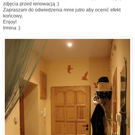
zdjęcia przed renowacją :)
Zapraszam do odwiedzenia mnie jutro aby ocenić efekt
końcowy.
Enjoy!
Irmina :)