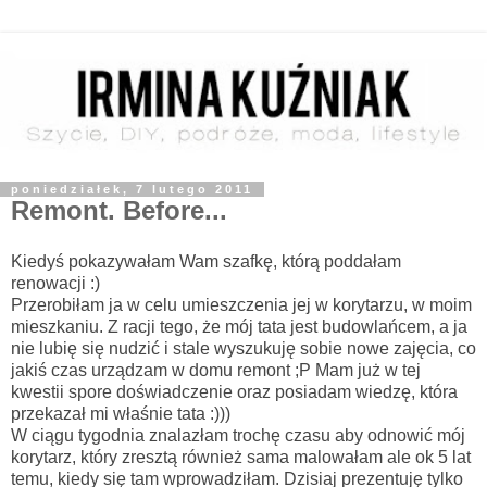
poniedziałek, 7 lutego 2011
Remont. Before...
Kiedyś pokazywałam Wam szafkę, którą poddałam
renowacji :)
Przerobiłam ja w celu umieszczenia jej w korytarzu, w moim
mieszkaniu. Z racji tego, że mój tata jest budowlańcem, a ja
nie lubię się nudzić i stale wyszukuję sobie nowe zajęcia, co
jakiś czas urządzam w domu remont ;P Mam już w tej
kwestii spore doświadczenie oraz posiadam wiedzę, która
przekazał mi właśnie tata :)))
W ciągu tygodnia znalazłam trochę czasu aby odnowić mój
korytarz, który zresztą również sama malowałam ale ok 5 lat
temu, kiedy się tam wprowadziłam. Dzisiaj prezentuję tylko