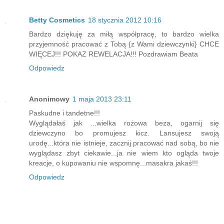
Betty Cosmetics
18 stycznia 2012 10:16
Bardzo dziękuję za miłą współpracę, to bardzo wielka
przyjemność pracować z Tobą {z Wami dziewczynki} CHCE
WIĘCEJ!!! POKAZ REWELACJA!!! Pozdrawiam Beata
Odpowiedz
Anonimowy
1 maja 2013 23:11
Paskudne i tandetne!!!
Wyglądałaś jak ...wielka rożowa beza, ogarnij się
dziewczyno bo promujesz kicz. Lansujesz swoją
urodę...która nie istnieje, zacznij pracować nad sobą, bo nie
wyglądasz zbyt ciekawie...ja nie wiem kto ogląda twoje
kreacje, o kupowaniu nie wspomnę...masakra jakaś!!!
Odpowiedz