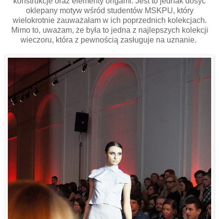
konstrukcje oraz elementy origami. Jest to jednak dosyć
oklepany motyw wśród studentów MSKPU, który
wielokrotnie zauważałam w ich poprzednich kolekcjach.
Mimo to, uważam, że była to jedna z najlepszych kolekcji
wieczoru, która z pewnością zasługuje na uznanie.