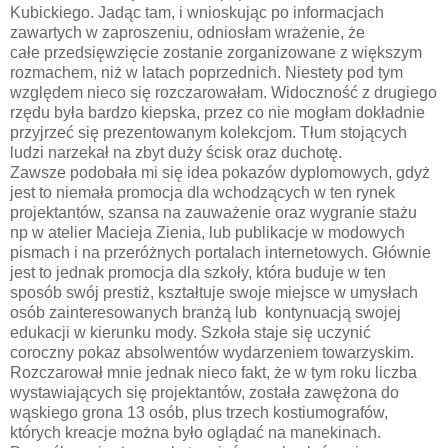
Kubickiego. Jadąc tam, i wnioskując po informacjach
zawartych w zaproszeniu, odniosłam wrażenie, że
całe przedsięwzięcie zostanie zorganizowane z większym
rozmachem, niż w latach poprzednich. Niestety pod tym
względem nieco się rozczarowałam. Widoczność z drugiego
rzędu była bardzo kiepska, przez co nie mogłam dokładnie
przyjrzeć się prezentowanym kolekcjom. Tłum stojących
ludzi narzekał na zbyt duży ścisk oraz duchotę.
Zawsze podobała mi się idea pokazów dyplomowych, gdyż
jest to niemała promocja dla wchodzących w ten rynek
projektantów, szansa na zauważenie oraz wygranie stażu
np w atelier Macieja Zienia, lub publikacje w modowych
pismach i na przeróżnych portalach internetowych. Głównie
jest to jednak promocja dla szkoły, która buduje w ten
sposób swój prestiż, kształtuje swoje miejsce w umysłach
osób zainteresowanych branżą lub kontynuacją swojej
edukacji w kierunku mody. Szkoła staje się uczynić
coroczny pokaz absolwentów wydarzeniem towarzyskim.
Rozczarował mnie jednak nieco fakt, że w tym roku liczba
wystawiających się projektantów, została zawężona do
wąskiego grona 13 osób, plus trzech kostiumografów,
których kreacje można było oglądać na manekinach.