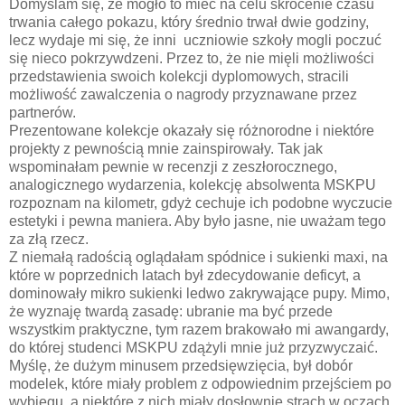
Domyślam się, że mogło to mieć na celu skrócenie czasu
trwania całego pokazu, który średnio trwał dwie godziny,
lecz wydaje mi się, że inni uczniowie szkoły mogli poczuć
się nieco pokrzywdzeni. Przez to, że nie mięli możliwości
przedstawienia swoich kolekcji dyplomowych, stracili
możliwość zawalczenia o nagrody przyznawane przez
partnerów.
Prezentowane kolekcje okazały się różnorodne i niektóre
projekty z pewnością mnie zainspirowały. Tak jak
wspominałam pewnie w recenzji z zeszłorocznego,
analogicznego wydarzenia, kolekcję absolwenta MSKPU
rozpoznam na kilometr, gdyż cechuje ich podobne wyczucie
estetyki i pewna maniera. Aby było jasne, nie uważam tego
za złą rzecz.
Z niemałą radością oglądałam spódnice i sukienki maxi, na
które w poprzednich latach był zdecydowanie deficyt, a
dominowały mikro sukienki ledwo zakrywające pupy. Mimo,
że wyznaję twardą zasadę: ubranie ma być przede
wszystkim praktyczne, tym razem brakowało mi awangardy,
do której studenci MSKPU zdążyli mnie już przyzwyczaić.
Myślę, że dużym minusem przedsięwzięcia, był dobór
modelek, które miały problem z odpowiednim przejściem po
wybiegu, a niektóre z nich miały dosłownie strach w oczach