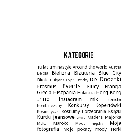
.
10 lat Irminastyle
Around the world
Austria
Bielizna
Biżuteria
Blue City
Belgia
Dodatki
DIY
Bluzki
Bułgaria
Cypr
Czechy
Events
Erasmus
Filmy
Francja
Grecja
Hiszpania
Hong Kong
Holandia
Inne
Instagram mix
Irlandia
Konkursy
Kopertówki
Kombinezony
Kostiumy i przebrania
Książki
Kosmetyczki
Kurtki jeansowe
Madera
Majorka
Litwa
Moja
Maroko
Malta
Moda męska
fotografia
Moje pokazy mody
Nerki