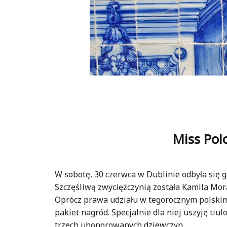
Miss Polo
W sobotę, 30 czerwca w Dublinie odbyła się ga
Szczęśliwą zwyciężczynią została Kamila Mo
Oprócz prawa udziału w tegorocznym polskim 
pakiet nagród. Specjalnie dla niej uszyję t
trzech uhonorowanych dziewczyn.