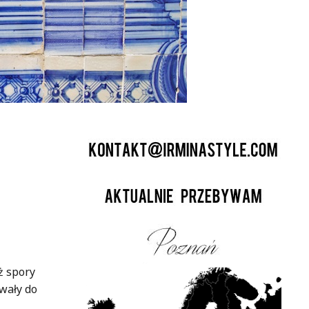
ż spory
wały do