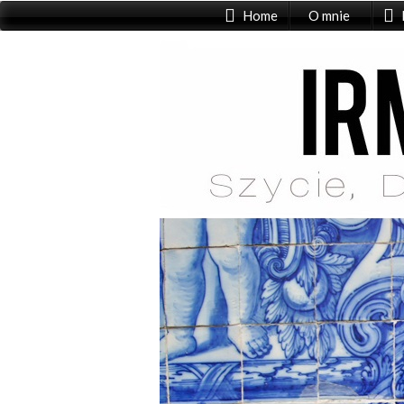
Home
O mnie