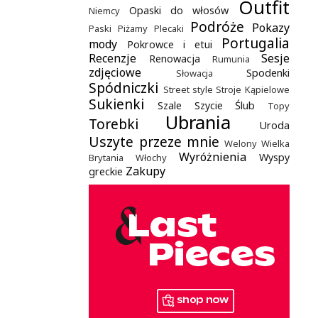
Outfit
Opaski do włosów
Niemcy
Podróże
Pokazy
Paski
Piżamy
Plecaki
Portugalia
mody
Pokrowce i etui
Recenzje
Sesje
Renowacja
Rumunia
zdjęciowe
Spodenki
Słowacja
Spódniczki
Street style
Stroje Kąpielowe
Sukienki
Szale
Szycie
Ślub
Topy
Ubrania
Torebki
Uroda
Uszyte przeze mnie
Welony
Wielka
Wyróżnienia
Wyspy
Brytania
Włochy
Zakupy
greckie