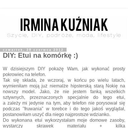
czwartek, 28 czerwca 2012
DIY: Etui na komórkę :)
W dzisiejszym DIY pokażę Wam, jak wykonać prosty
pokrowiec na telefon.
Tak się składa, że wczoraj, w końcu po wielu latach,
wymieniłam moją już niemalże hi
p
st
erską starą Nokię na
nowszy model. Jako, że nie jestem fanką wszelkich
sztywnych, przeznaczonych specjalnie do tego etui,
a zależy mi jedynie na tym, aby telefon nie porysował się
podczas "fruwania" w torebce i do tego jakoś wyglądał,
postanowiłam uszyć dla niego najprostsze wdzianko.
Do wykonana etui wykorzystałam moje domowe zasoby,
wystarczy skrawek materiału + kilka