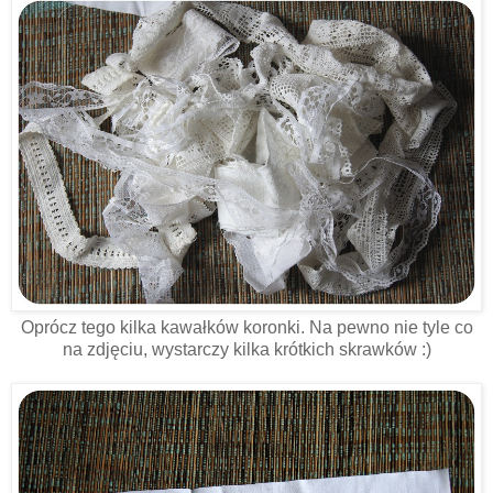
Oprócz tego kilka kawałków koronki. Na pewno nie tyle co
na zdjęciu, wystarczy kilka krótkich skrawków :)