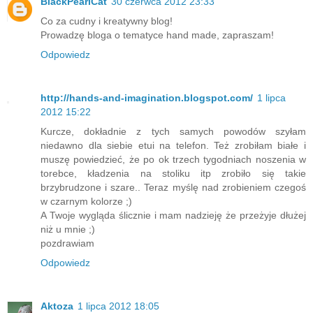
BlackPearlCat
30 czerwca 2012 23:33
Co za cudny i kreatywny blog!
Prowadzę bloga o tematyce hand made, zapraszam!
Odpowiedz
http://hands-and-imagination.blogspot.com/
1 lipca
2012 15:22
Kurcze, dokładnie z tych samych powodów szyłam
niedawno dla siebie etui na telefon. Też zrobiłam białe i
muszę powiedzieć, że po ok trzech tygodniach noszenia w
torebce, kładzenia na stoliku itp zrobiło się takie
brzybrudzone i szare.. Teraz myślę nad zrobieniem czegoś
w czarnym kolorze ;)
A Twoje wygląda ślicznie i mam nadzieję że przeżyje dłużej
niż u mnie ;)
pozdrawiam
Odpowiedz
Aktoza
1 lipca 2012 18:05