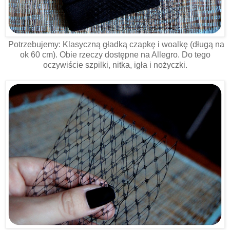
Potrzebujemy: Klasyczną gładką czapkę i woalkę (długą na
ok 60 cm). Obie rzeczy dostępne na Allegro. Do tego
oczywiście szpilki, nitka, igła i nożyczki.