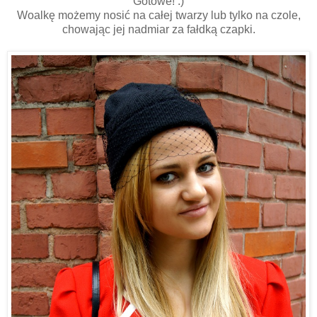
Gotowe! :)
Woalkę możemy nosić na całej twarzy lub tylko na czole,
chowając jej nadmiar za fałdką czapki.