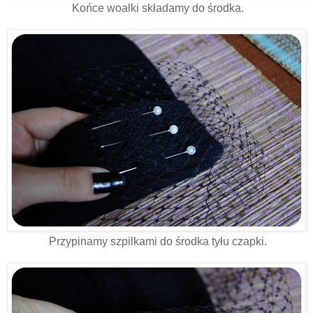
Końce woalki składamy do środka.
Przypinamy szpilkami do środka tyłu czapki.