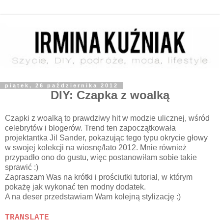
piątek, 26 października 2012
DIY: Czapka z woalką
Czapki z woalką to prawdziwy hit w modzie ulicznej, wśród
celebrytów i blogerów. Trend ten zapoczątkowała
projektantka Jil Sander, pokazując tego typu okrycie głowy
w swojej kolekcji na wiosnę/lato 2012. Mnie również
przypadło ono do gustu, więc postanowiłam sobie takie
sprawić :)
Zapraszam Was na krótki i prościutki tutorial, w którym
pokażę jak wykonać ten modny dodatek.
A na deser przedstawiam Wam kolejną stylizację :)
TRANSLATE