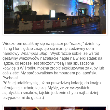
Wieczorem udaliśmy się na spacer po "naszej" dzielnicy
Hung Hom, gdzie znajduje się m.in. przedziwny dom
handlowy
Whampoa Ship
. Wyobraźcie sobie, że wśród
gęstwiny wieżowców natrafiacie nagle na wielki statek na
lądzie, co lepsze jest otoczony fosą i ma spuszczona
kotwicę ;) W środku można zrobić ekskluzywne zakupy lub
coś zjeść. My spróbowaliśmy hamburgera po japońsku.
Pychota!
Później udaliśmy się już na prawdziwą kolację do knajpki
oferującej kuchnię tajską. Myślę, że ze wszystkich
azjatyckich smaków, tajskie jedzenie chyba najbardziej
przypadło mi do gustu :)