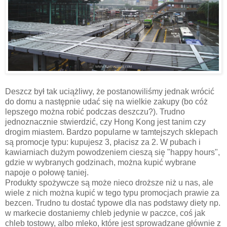
Deszcz był tak uciążliwy, że postanowiliśmy jednak wrócić
do domu a następnie udać się na wielkie zakupy (bo cóż
lepszego można robić podczas deszczu?). Trudno
jednoznacznie stwierdzić, czy Hong Kong jest tanim czy
drogim miastem. Bardzo popularne w tamtejszych sklepach
są promocje typu: kupujesz 3, płacisz za 2. W pubach i
kawiarniach dużym powodzeniem cieszą się "happy hours",
gdzie w wybranych godzinach, można kupić wybrane
napoje o połowę taniej.
Produkty spożywcze są może nieco droższe niż u nas, ale
wiele z nich można kupić w tego typu promocjach prawie za
bezcen. Trudno tu dostać typowe dla nas podstawy diety np.
w markecie dostaniemy chleb jedynie w paczce, coś jak
chleb tostowy, albo mleko, które jest sprowadzane głównie z