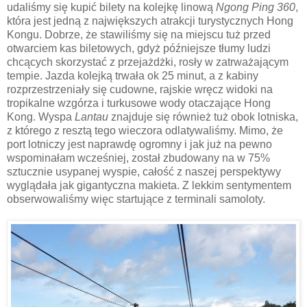
udaliśmy się kupić bilety na kolejkę linową
Ngong Ping 360
,
która jest jedną z największych atrakcji turystycznych Hong
Kongu. Dobrze, że stawiliśmy się na miejscu tuż przed
otwarciem kas biletowych, gdyż późniejsze tłumy ludzi
chcących skorzystać z przejażdżki, rosły w zatrważającym
tempie. Jazda kolejką trwała ok 25 minut, a z kabiny
rozprzestrzeniały się cudowne, rajskie wręcz widoki na
tropikalne wzgórza i turkusowe wody otaczające Hong
Kong. Wyspa
Lantau
znajduje się również tuż obok lotniska,
z którego z resztą tego wieczora odlatywaliśmy. Mimo, że
port lotniczy jest naprawdę ogromny i jak już na pewno
wspominałam wcześniej, został zbudowany na w 75%
sztucznie usypanej wyspie, całość z naszej perspektywy
wyglądała jak gigantyczna makieta. Z lekkim sentymentem
obserwowaliśmy więc startujące z terminali samoloty.