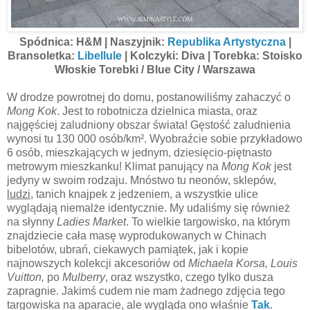
Spódnica: H&M | Naszyjnik:
Republika Artystyczna
|
Bransoletka:
Libellule
| Kolczyki: Diva | Torebka: Stoisko
Włoskie Torebki / Blue City / Warszawa
W drodze powrotnej do domu, postanowiliśmy zahaczyć o
Mong Kok
. Jest to robotnicza dzielnica miasta, oraz
najgęściej zaludniony obszar świata! Gęstość zaludnienia
wynosi tu 130 000 osób/km². Wyobraźcie sobie przykładowo
6 osób, mieszkających w jednym, dziesięcio-piętnasto
metrowym mieszkanku! Klimat panujący na
Mong Kok
jest
jedyny w swoim rodzaju. Mnóstwo tu neonów, sklepów,
ludzi
, tanich knajpek z jedzeniem, a wszystkie ulice
wyglądają niemalże identycznie. My udaliśmy się również
na słynny
Ladies Market
. To wielkie targowisko, na którym
znajdziecie cała masę wyprodukowanych w Chinach
bibelotów, ubrań, ciekawych pamiątek, jak i kopie
najnowszych kolekcji akcesoriów od
Michaela Korsa, Louis
Vuitton,
po
Mulberry
, oraz wszystko, czego tylko dusza
zapragnie. Jakimś cudem nie mam żadnego zdjęcia tego
targowiska na aparacie, ale wygląda ono właśnie
Tak
.