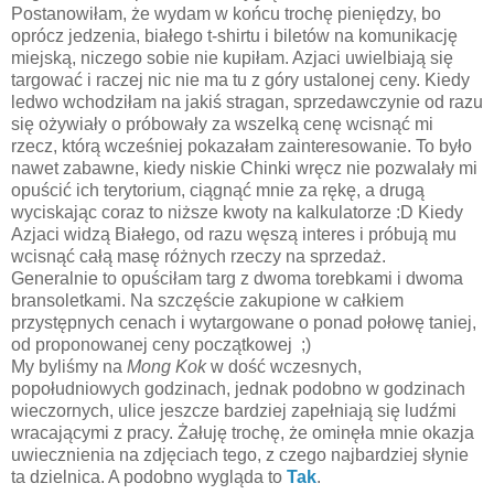
Postanowiłam, że wydam w końcu trochę pieniędzy, bo
oprócz jedzenia, białego t-shirtu i biletów na komunikację
miejską, niczego sobie nie kupiłam. Azjaci uwielbiają się
targować i raczej nic nie ma tu z góry ustalonej ceny. Kiedy
ledwo wchodziłam na jakiś stragan, sprzedawczynie od razu
się ożywiały o próbowały za wszelką cenę wcisnąć mi
rzecz, którą wcześniej pokazałam zainteresowanie. To było
nawet zabawne, kiedy niskie Chinki wręcz nie pozwalały mi
opuścić ich terytorium, ciągnąć mnie za rękę, a drugą
wyciskając coraz to niższe kwoty na kalkulatorze :D Kiedy
Azjaci widzą Białego, od razu węszą interes i próbują mu
wcisnąć całą masę różnych rzeczy na sprzedaż.
Generalnie to opuściłam targ z dwoma torebkami i dwoma
bransoletkami. Na szczęście zakupione w całkiem
przystępnych cenach i wytargowane o ponad połowę taniej,
od proponowanej ceny początkowej ;)
My byliśmy na
Mong Kok
w dość wczesnych,
popołudniowych godzinach, jednak podobno w godzinach
wieczornych, ulice jeszcze bardziej zapełniają się ludźmi
wracającymi z pracy. Żałuję trochę, że ominęła mnie okazja
uwiecznienia na zdjęciach tego, z czego najbardziej słynie
ta dzielnica. A podobno wygląda to
Tak
.