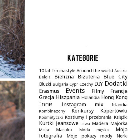
.
10 lat Irminastyle
Around the world
Austria
Bielizna
Biżuteria
Blue City
Belgia
Dodatki
DIY
Bluzki
Bułgaria
Cypr
Czechy
Events
Erasmus
Filmy
Francja
Grecja
Hiszpania
Hong Kong
Holandia
Inne
Instagram mix
Irlandia
Konkursy
Kopertówki
Kombinezony
Kostiumy i przebrania
Książki
Kosmetyczki
Kurtki jeansowe
Madera
Majorka
Litwa
Moja
Maroko
Malta
Moda męska
fotografia
Moje pokazy mody
Nerki