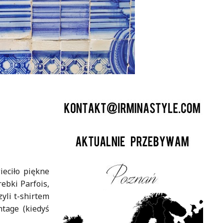
ieciło piękne
rebki Parfois,
yli t-shirtem
ntage (kiedyś