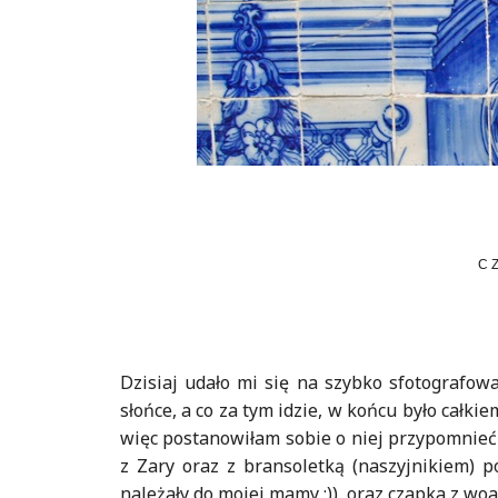
C
Dzisiaj udało mi się na szybko sfotografowa
słońce, a co za tym idzie, w końcu było całkie
więc postanowiłam sobie o niej przypomnieć
z Zary oraz z bransoletką (naszyjnikiem) p
należały do mojej mamy :)), oraz czapka z wo