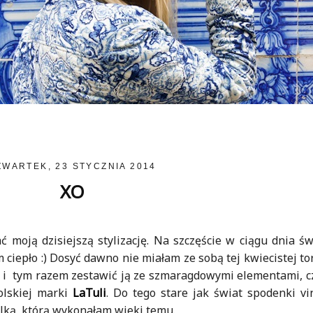
ZWARTEK, 23 STYCZNIA 2014
XO
ć moją dzisiejszą stylizację. Na szczęście w ciągu dnia św
m ciepło :) Dosyć dawno nie miałam ze sobą tej kwiecistej to
 i tym razem zestawić ją ze szmaragdowymi elementami, cz
olskiej marki
LaTuli
. Do tego stare jak świat spodenki vi
alką, którą wykonałam wieki temu.