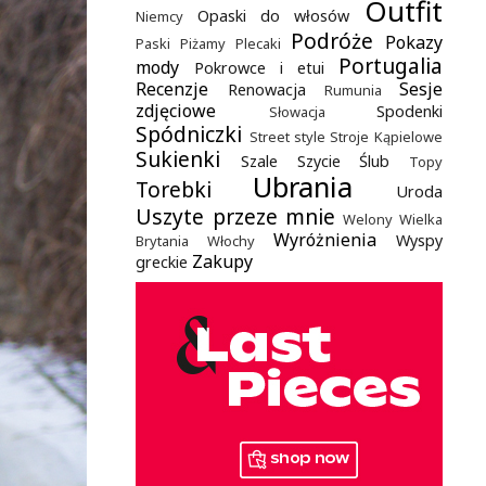
Outfit
Opaski do włosów
Niemcy
Podróże
Pokazy
Paski
Piżamy
Plecaki
Portugalia
mody
Pokrowce i etui
Recenzje
Sesje
Renowacja
Rumunia
zdjęciowe
Spodenki
Słowacja
Spódniczki
Street style
Stroje Kąpielowe
Sukienki
Szale
Szycie
Ślub
Topy
Ubrania
Torebki
Uroda
Uszyte przeze mnie
Welony
Wielka
Wyróżnienia
Wyspy
Brytania
Włochy
Zakupy
greckie