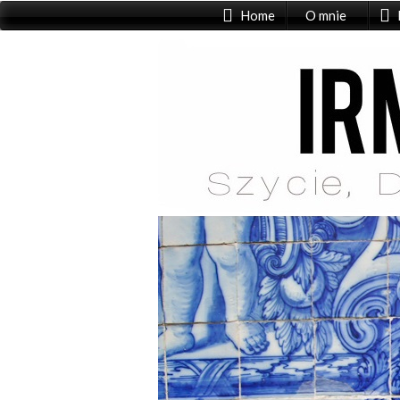
Home
O mnie