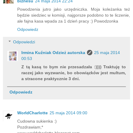
biznesu
24 maja 2014 22:24
Powodzenia jutro jako urzędniczka. Moja koleżanka też
będzie siedziec w komisji, najgorsze podobno to te liczenie,
ale fajna kasa wpada za 1 dzień pracy :) Powodzonka
Odpowiedz
Odpowiedzi
Irmina Kuźniak Odzież autorska
25 maja 2014
00:53
Z tą kasą to bym nie przesadzała :)))) Traktuję to
raczej jako wyzwanie, bo obowiązków jest multum,
a stracone praktycznie 3 dni.
Odpowiedz
WorldCharlotte
25 maja 2014 09:00
Cudowna sukienka :)
Pozdrawiam;*