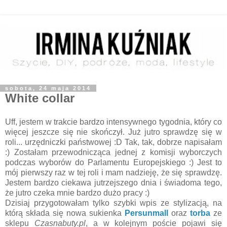
sobota, 24 maja 2014
White collar
Uff, jestem w trakcie bardzo intensywnego tygodnia, który co
więcej jeszcze się nie skończył. Już jutro sprawdzę się w
roli... urzędniczki państwowej :D Tak, tak, dobrze napisałam
:) Zostałam przewodnicząca jednej z komisji wyborczych
podczas wyborów do Parlamentu Europejskiego :) Jest to
mój pierwszy raz w tej roli i mam nadzieję, że się sprawdzę.
Jestem bardzo ciekawa jutrzejszego dnia i świadoma tego,
że jutro czeka mnie bardzo dużo pracy :)
Dzisiaj przygotowałam tylko szybki wpis ze stylizacją, na
którą składa się nowa sukienka
Persunmall
oraz
torba
ze
sklepu
Czasnabuty.pl
, a w kolejnym poście pojawi się