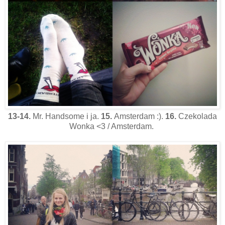
13-14.
Mr. Handsome i ja.
15.
Amsterdam :).
16.
Czekolada
Wonka <3 / Amsterdam.