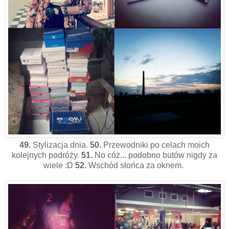
49.
Stylizacja dnia.
50.
Przewodniki po celach moich
kolejnych podróży.
51.
No cóż... podobno butów nigdy za
wiele :D
52.
Wschód słońca za oknem.