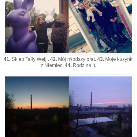
41.
Sklep Tally Weijl.
42.
Mój młodszy brat.
43.
Moje kuzynki
z Niemiec.
44.
Rodzina :).