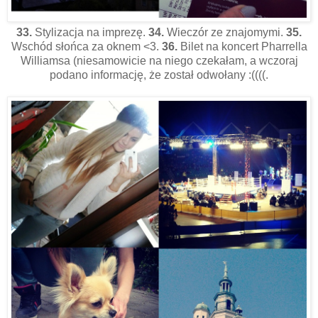
33.
Stylizacja na imprezę.
34.
Wieczór ze znajomymi.
35.
Wschód słońca za oknem <3.
36.
Bilet na koncert Pharrella
Williamsa (niesamowicie na niego czekałam, a wczoraj
podano informację, że został odwołany :((((.