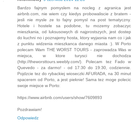
Bardzo fajnym pomyslem na nocleg z agranica jest
airbnb.com, nie wiem czy kiedys probowaliscie z bratem -
jesli nie mysle ze to fajny pomysl na post tematyczny.
Hotele i hostele sa podobne, tu mozemy zobaczyc
mieszkania, od luksusowych di najprostszych, jest dostep
do kuchni no i poznajemy hosta, ktory wyjasnia nam co i jak
z punktu widzenia mieszkanca danego miasta :). W Porto
polecam Wam THE WORST TOURS - zaprowadza Was w
miejsca, w ktore turysci nie dochodza
(http://theworsttours.weebly.com/). Polecam tez Fado w
Quevedo - za darmo! - od 17:30 do 19:30, codziennie.
Pojdzcie tez do rybackiej wioseczki AFURADA, na 30 minut
spacerem od Porto, a jest pieknie! Sama tez moge polecic
swoje miejsce w Porto:
https://www.airbnb.com/users/show/7609893
Pozdrawiam!
Odpowiedz