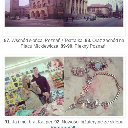
87.
Wschód słońca. Poznań / Teatralka.
88.
Oraz zachód na
Placu Mickiewicza.
89-90.
Piękny Poznań.
91.
Ja i moj brat Kacper.
92.
Nowości biżuteryjne ze sklepu
Persunmall
.