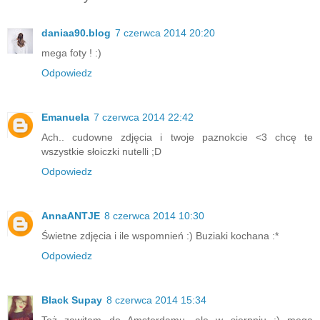
daniaa90.blog
7 czerwca 2014 20:20
mega foty ! :)
Odpowiedz
Emanuela
7 czerwca 2014 22:42
Ach.. cudowne zdjęcia i twoje paznokcie <3 chcę te
wszystkie słoiczki nutelli ;D
Odpowiedz
AnnaANTJE
8 czerwca 2014 10:30
Świetne zdjęcia i ile wspomnień :) Buziaki kochana :*
Odpowiedz
Black Supay
8 czerwca 2014 15:34
Też zawitam do Amsterdamu, ale w sierpniu :) mega