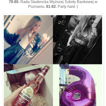
79-80.
Rada Studencka Wyższej Szkoły Bankowej w
Poznaniu.
81-82.
Party hard :)