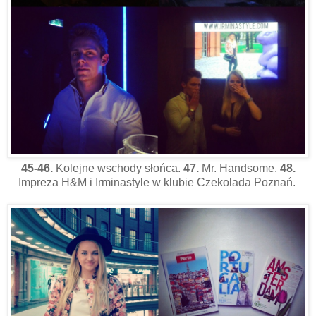
45-46.
Kolejne wschody słońca.
47.
Mr. Handsome.
48.
Impreza H&M i Irminastyle w klubie Czekolada Poznań.