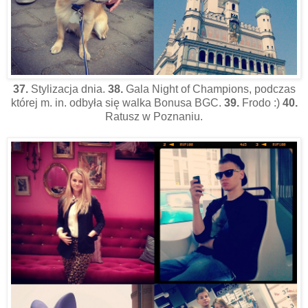
37.
Stylizacja dnia.
38.
Gala Night of Champions, podczas
której m. in. odbyła się walka Bonusa BGC.
39.
Frodo :)
40.
Ratusz w Poznaniu.