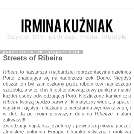
poniedziałek, 10 listopada 2014
Streets of Ribeira
Ribeira
to najstarsza i najbardziej reprezentacyjna dzielnica
Porto, znajdująca się na nadbrzeżu rzeki
Douro
. Niegdyś
obszar ten był zamieszkany przez robotników najniższego
szczebla, a w tej chwili jest to obowiązkowy punkt na mapie
każdej osoby odwiedzającej Poro. Niezliczone kamieniczki
Ribeiry
tworzą bardzo barwny i klimatyczny widok, a spacer
wąskimi i gęstymi uliczkami to nieustanna wędrówka w grę i
w dół. Ja po moim pierwszym dniu na
Ribeirze
miałam
zakwasy!!!
Zwiedzając najstarszą dzielnicę z pewnością można poczuć
atmosferę południa Europy. Charakterystyczna i urokliwa