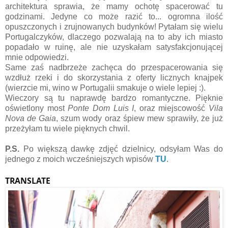
architektura sprawia, że mamy ochotę spacerować tu
godzinami. Jedyne co może razić to... ogromna ilość
opuszczonych i zrujnowanych budynków! Pytałam się wielu
Portugalczyków, dlaczego pozwalają na to aby ich miasto
popadało w ruinę, ale nie uzyskałam satysfakcjonującej
mnie odpowiedzi.
Same zaś nadbrzeże zachęca do przespacerowania się
wzdłuż rzeki i do skorzystania z oferty licznych knajpek
(wierzcie mi, wino w Portugalii smakuje o wiele lepiej :).
Wieczory są tu naprawdę bardzo romantyczne. Pięknie
oświetlony most
Ponte Dom Luis I
, oraz miejscowość
Vila
Nova de Gaia
, szum wody oraz śpiew mew sprawiły, że już
przeżyłam tu wiele pięknych chwil.
P.S.
Po większą dawkę zdjęć dzielnicy, odsyłam Was do
jednego z moich wcześniejszych wpisów
TU
.
TRANSLATE