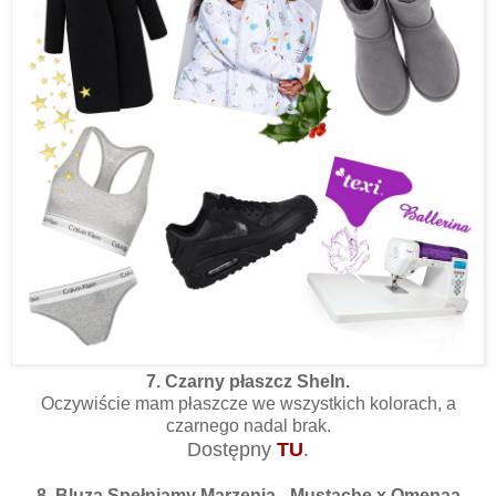
7. Czarny płaszcz SheIn.
Oczywiście mam płaszcze we wszystkich kolorach, a
czarnego nadal brak.
Dostępny
TU
.
8. Bluza Spełniamy Marzenia - Mustache x Omenaa