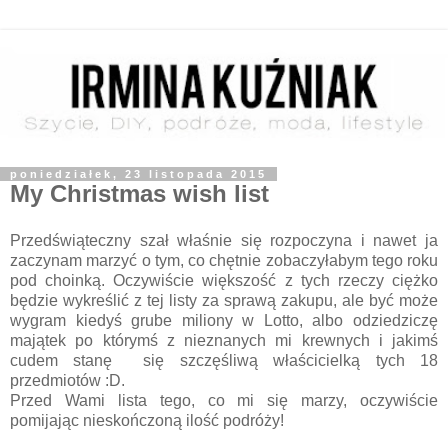
poniedziałek, 23 listopada 2015
My Christmas wish list
Przedświąteczny szał właśnie się rozpoczyna i nawet ja
zaczynam marzyć o tym, co chętnie zobaczyłabym tego roku
pod choinką. Oczywiście większość z tych rzeczy ciężko
będzie wykreślić z tej listy za sprawą zakupu, ale być może
wygram kiedyś grube miliony w Lotto, albo odziedziczę
majątek po którymś z nieznanych mi krewnych i jakimś
cudem stanę się szczęśliwą właścicielką tych 18
przedmiotów :D.
Przed Wami lista tego, co mi się marzy, oczywiście
pomijając nieskończoną ilość podróży!