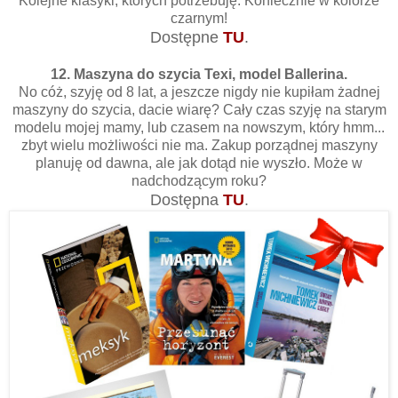
Kolejne klasyki, których potrzebuję. Koniecznie w kolorze
czarnym!
Dostępne
TU
.
12. Maszyna do szycia Texi, model Ballerina.
No cóż, szyję od 8 lat, a jeszcze nigdy nie kupiłam żadnej
maszyny do szycia, dacie wiarę? Cały czas szyję na starym
modelu mojej mamy, lub czasem na nowszym, który hmm...
zbyt wielu możliwości nie ma. Zakup porządnej maszyny
planuję od dawna, ale jak dotąd nie wyszło. Może w
nadchodzącym roku?
Dostępna
TU
.