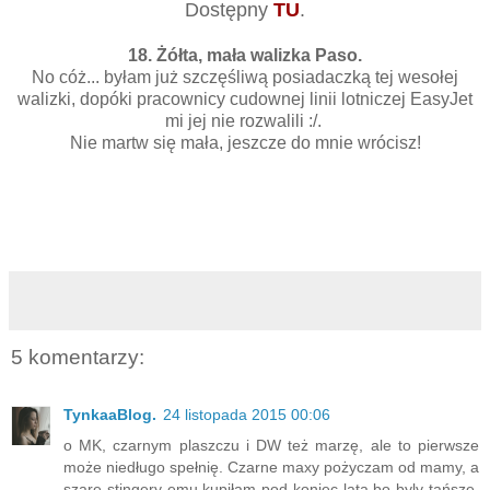
Dostępny
TU
.
18. Żółta, mała walizka Paso.
No cóż... byłam już szczęśliwą posiadaczką tej wesołej
walizki, dopóki pracownicy cudownej linii lotniczej EasyJet
mi jej nie rozwalili :/.
Nie martw się mała, jeszcze do mnie wrócisz!
5 komentarzy:
TynkaaBlog.
24 listopada 2015 00:06
o MK, czarnym plaszczu i DW też marzę, ale to pierwsze
może niedługo spełnię. Czarne maxy pożyczam od mamy, a
szare stingery emu kupiłam pod koniec lata bo byly tańsze.