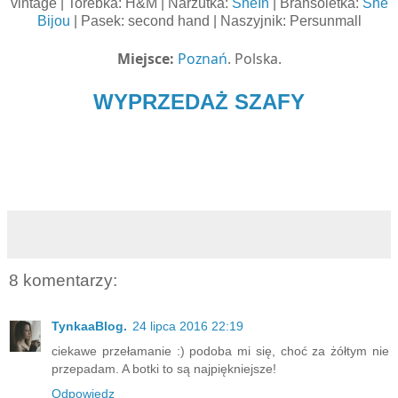
vintage | Torebka: H&M | Narzutka:
SheIn
| Bransoletka:
She
Bijou
| Pasek: second hand | Naszyjnik: Persunmall
Miejsce:
Poznań
. Polska.
WYPRZEDAŻ SZAFY
8 komentarzy:
TynkaaBlog.
24 lipca 2016 22:19
ciekawe przełamanie :) podoba mi się, choć za żółtym nie
przepadam. A botki to są najpiękniejsze!
Odpowiedz