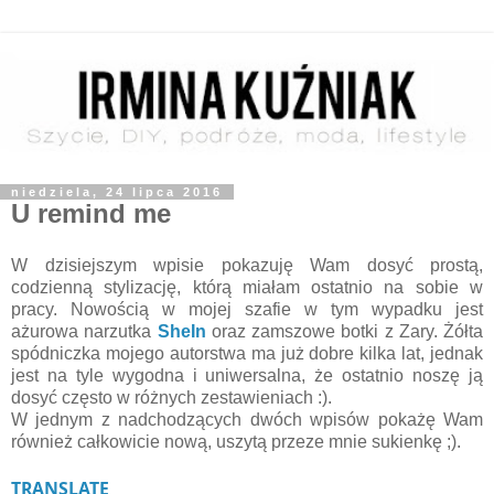
niedziela, 24 lipca 2016
U remind me
W dzisiejszym wpisie pokazuję Wam dosyć prostą,
codzienną stylizację, którą miałam ostatnio na sobie w
pracy. Nowością w mojej szafie w tym wypadku jest
ażurowa narzutka
SheIn
oraz zamszowe botki z Zary. Żółta
spódniczka mojego autorstwa ma już dobre kilka lat, jednak
jest na tyle wygodna i uniwersalna, że ostatnio noszę ją
dosyć często w różnych zestawieniach :).
W jednym z nadchodzących dwóch wpisów pokażę Wam
również całkowicie nową, uszytą przeze mnie sukienkę ;).
TRANSLATE