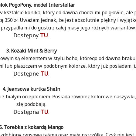
elok PogoPony, model Interstellar
 kształcie konika, który od dawna chodzi mi po głowie, ale p
 350 zł. Uważam jednak, że jest absolutnie piękny i wyjątk
przypadła mi do gustu z całej masy jego różnych wariantów.
Dostępny
TU
.
3. Kozaki Mint & Berry
lowym są elementem w stylu boho, którego od dawna braku
mi lub płaszczem w podobnym kolorze, który już posiadam ;).
Dostępne
TU
.
4. Jeansowa kurtka SheIn
i z białym ociepleniem. Posiada również kolorowe naszywki,
się podobają.
Dostępna
TU
.
5. Torebka z kokardą Mango
zdobiony rypsową taśmą oraz małą pszczółką. Czyż nie jest