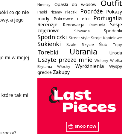
Outfit
Opaski do włosów
Niemcy
Podróże
Pokazy
óki co go nie
Paski
Piżamy
Plecaki
Portugalia
mody
Pokrowce i etui
owy, a jego
Recenzje
Sesje
Renowacja
Rumunia
zdjęciowe
Spodenki
Słowacja
Spódniczki
Street style
Stroje Kąpielowe
Sukienki
Szale
Szycie
Ślub
Topy
Ubrania
Torebki
Uroda
je mi w mojej
Uszyte przeze mnie
Welony
Wielka
Wyróżnienia
Wyspy
Brytania
Włochy
Zakupy
greckie
 które tak mi
 urocza?