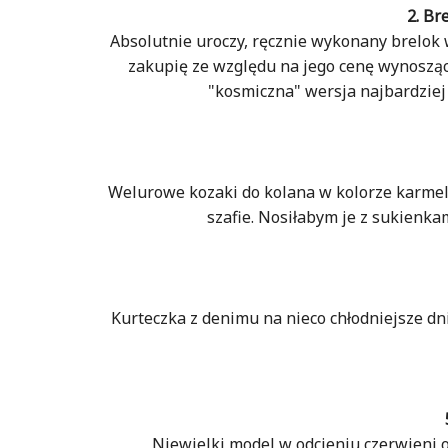
2. Br
Absolutnie uroczy, ręcznie wykonany brelok w
zakupię ze względu na jego cenę wynoszącą
"kosmiczna" wersja najbardziej 
Welurowe kozaki do kolana w kolorze karme
szafie. Nosiłabym je z sukienka
Kurteczka z denimu na nieco chłodniejsze dn
Niewielki model w odcieniu czerwieni o