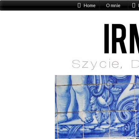
Home
O mnie