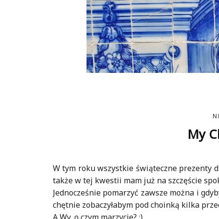
N
My Ch
W tym roku wszystkie świąteczne prezenty d
także w tej kwestii mam już na szczęście spokó
Jednocześnie pomarzyć zawsze można i gdyby 
chętnie zobaczyłabym pod choinką kilka przed
A Wy, o czym marzycie? :)