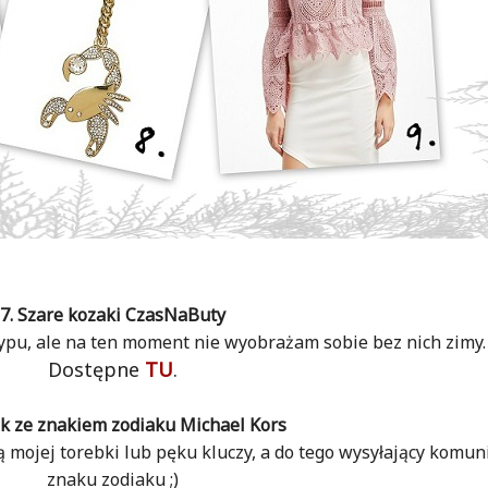
7. Szare kozaki CzasNaButy
typu, ale na ten moment nie wyobrażam sobie bez nich zimy.
Dostępne
TU
.
ok ze znakiem zodiaku Michael Kors
bą mojej torebki lub pęku kluczy, a do tego wysyłający komu
znaku zodiaku ;)