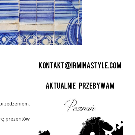
yprzedzeniem,
órę prezentów