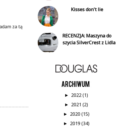
Kisses don't lie
adam za tą
RECENZJA: Maszyna do
szycia SilverCrest z Lidla
2022
(1)
►
2021
(2)
►
2020
(15)
►
2019
(34)
►