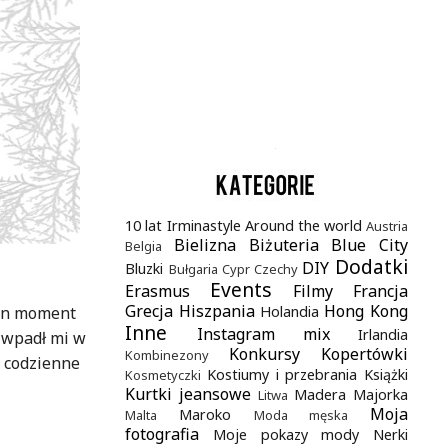
.
10 lat Irminastyle
Around the world
Austria
Bielizna
Biżuteria
Blue City
Belgia
Dodatki
DIY
Bluzki
Bułgaria
Cypr
Czechy
Events
Erasmus
Filmy
Francja
Grecja
Hiszpania
Hong Kong
ten moment
Holandia
Inne
Instagram mix
Irlandia
u wpadł mi w
Konkursy
Kopertówki
Kombinezony
c codzienne
Kostiumy i przebrania
Książki
Kosmetyczki
Kurtki jeansowe
Madera
Majorka
Litwa
Moja
Maroko
Malta
Moda męska
fotografia
Moje pokazy mody
Nerki