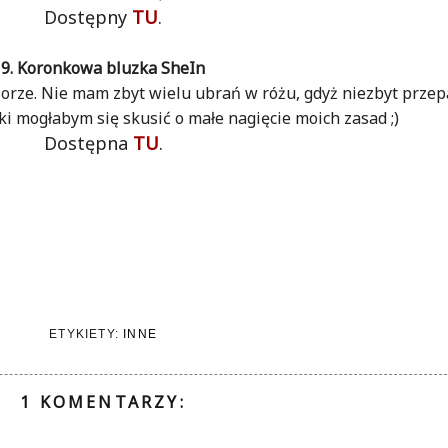
Dostępny
TU
.
9. Koronkowa bluzka SheIn
rze. Nie mam zbyt wielu ubrań w różu, gdyż niezbyt przep
zki mogłabym się skusić o małe nagięcie moich zasad ;)
Dostępna
TU
.
ETYKIETY:
INNE
1 KOMENTARZY: