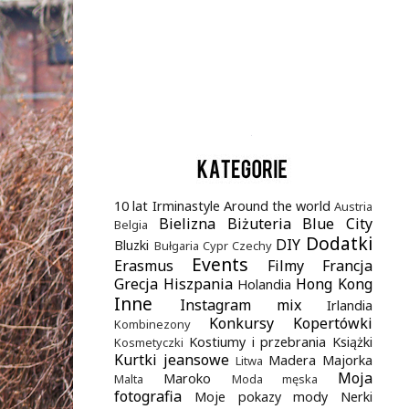
.
10 lat Irminastyle
Around the world
Austria
Bielizna
Biżuteria
Blue City
Belgia
Dodatki
DIY
Bluzki
Bułgaria
Cypr
Czechy
Events
Erasmus
Filmy
Francja
Grecja
Hiszpania
Hong Kong
Holandia
Inne
Instagram mix
Irlandia
Konkursy
Kopertówki
Kombinezony
Kostiumy i przebrania
Książki
Kosmetyczki
Kurtki jeansowe
Madera
Majorka
Litwa
Moja
Maroko
Malta
Moda męska
fotografia
Moje pokazy mody
Nerki