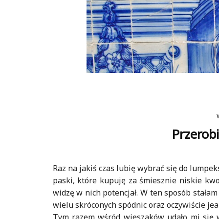
Przerob
Raz na jakiś czas lubię wybrać się do lumpe
paski, które kupuję za śmiesznie niskie kwo
widzę w nich potencjał. W ten sposób stała
wielu skróconych spódnic oraz oczywiście je
Tym razem wśród wieszaków udało mi się wy