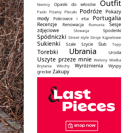
Outfit
Opaski do włosów
Niemcy
Podróże
Pokazy
Paski
Piżamy
Plecaki
Portugalia
mody
Pokrowce i etui
Recenzje
Sesje
Renowacja
Rumunia
zdjęciowe
Spodenki
Słowacja
Spódniczki
Street style
Stroje Kąpielowe
Sukienki
Szale
Szycie
Ślub
Topy
Ubrania
Torebki
Uroda
Uszyte przeze mnie
Welony
Wielka
Wyróżnienia
Wyspy
Brytania
Włochy
Zakupy
greckie