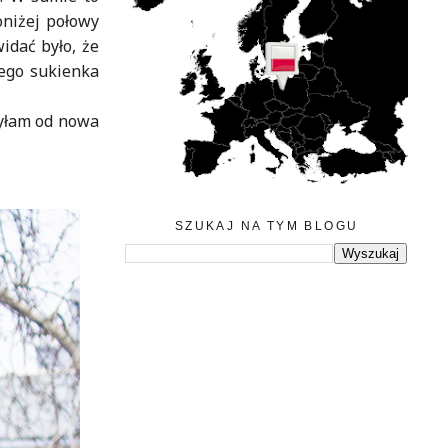
oniżej połowy
widać było, że
tego sukienka
zyłam od nowa
SZUKAJ NA TYM BLOGU