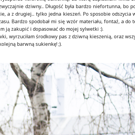
wyczajnie dziwny... Długość była bardzo niefortunna, bo p
ie, a z drugiej... tylko jedna kieszeń. Po sposobie odszycia 
 czasu. Bardzo spodobał mi się wzór materiału, fontaź, a do 
 ją zakupić i dopasować do mojej sylwetki :).
wki, wyrzuciłam środkowy pas z dziwną kieszenią, oraz ws
kolejną barwną sukienkę! ;).