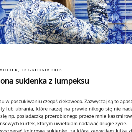
WTOREK, 13 GRUDNIA 2016
iona sukienka z lumpeksu
ksu w poszukiwaniu czegoś ciekawego. Zazwyczaj są to apasz
ty lub ubrania, które raczej na prawie nikogo się nie nada
m się np. posiadaczką przerobionego przeze mnie kaszmirow
ansowych kurtek, którym uwielbiam nadawać drugie życie.
szperać kolorową sukienkę, za którą zapłaciłam kilka zł