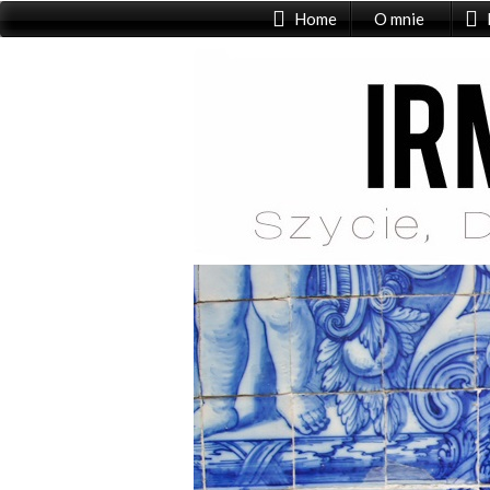
Home
O mnie