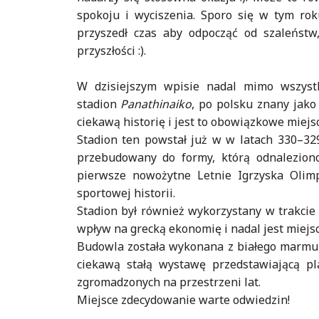
spokoju i wyciszenia. Sporo się w tym rok
przyszedł czas aby odpocząć od szaleńst
przyszłości :).
W dzisiejszym wpisie nadal mimo wszyst
stadion
Panathinaiko
, po polsku znany jako
ciekawą historię i jest to obowiązkowe miejsc
Stadion ten powstał już w w latach 330–329
przebudowany do formy, którą odnalezion
pierwsze nowożytne Letnie Igrzyska Olim
sportowej historii.
Stadion był również wykorzystany w trakcie
wpływ na grecką ekonomię i nadal jest miej
Budowla została wykonana z białego marmur
ciekawą stałą wystawę przedstawiającą pla
zgromadzonych na przestrzeni lat.
Miejsce zdecydowanie warte odwiedzin!