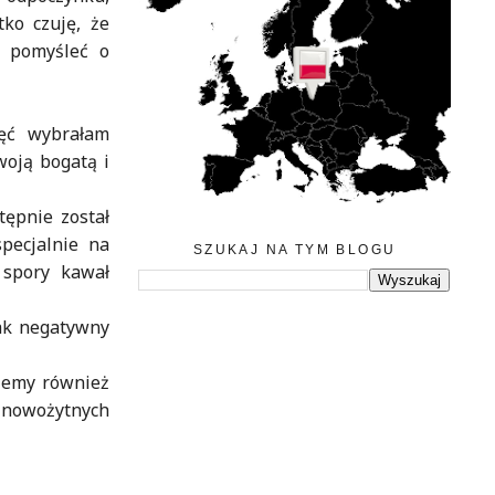
ko czuję, że
e pomyśleć o
ęć wybrałam
woją bogatą i
tępnie został
pecjalnie na
SZUKAJ NA TYM BLOGU
 spory kawał
tak negatywny
iemy również
 nowożytnych