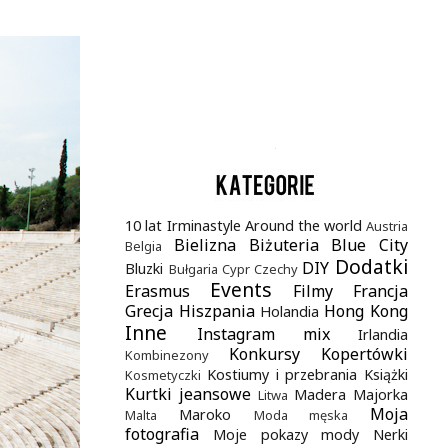
.
10 lat Irminastyle
Around the world
Austria
Bielizna
Biżuteria
Blue City
Belgia
Dodatki
DIY
Bluzki
Bułgaria
Cypr
Czechy
Events
Erasmus
Filmy
Francja
Grecja
Hiszpania
Hong Kong
Holandia
Inne
Instagram mix
Irlandia
Konkursy
Kopertówki
Kombinezony
Kostiumy i przebrania
Książki
Kosmetyczki
Kurtki jeansowe
Madera
Majorka
Litwa
Moja
Maroko
Malta
Moda męska
fotografia
Moje pokazy mody
Nerki