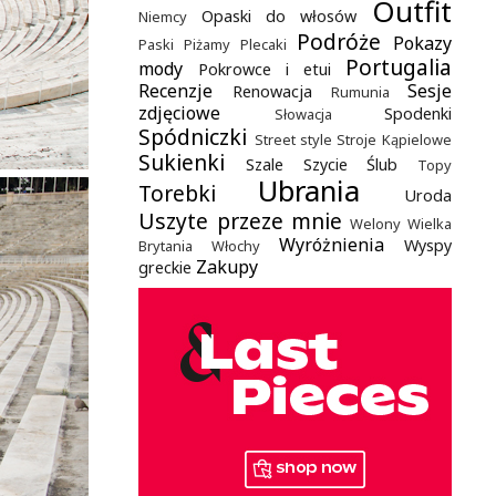
Outfit
Opaski do włosów
Niemcy
Podróże
Pokazy
Paski
Piżamy
Plecaki
Portugalia
mody
Pokrowce i etui
Recenzje
Sesje
Renowacja
Rumunia
zdjęciowe
Spodenki
Słowacja
Spódniczki
Street style
Stroje Kąpielowe
Sukienki
Szale
Szycie
Ślub
Topy
Ubrania
Torebki
Uroda
Uszyte przeze mnie
Welony
Wielka
Wyróżnienia
Wyspy
Brytania
Włochy
Zakupy
greckie