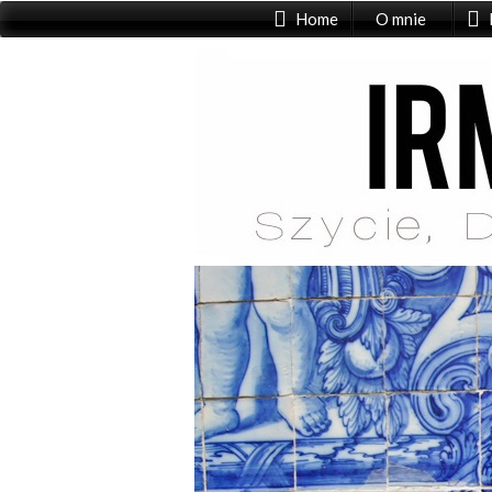
Home
O mnie