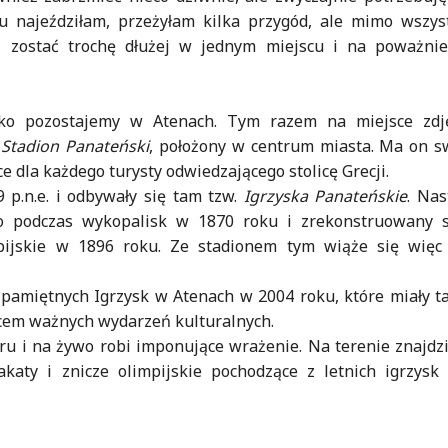
u najeździłam, przeżyłam kilka przygód, ale mimo wszyst
w, zostać trochę dłużej w jednym miejscu i na poważni
ko pozostajemy w Atenach. Tym razem na miejsce zdj
Stadion Panateński
, położony w centrum miasta. Ma on s
e dla każdego turysty odwiedzającego stolicę Grecji.
 p.n.e. i odbywały się tam tzw.
Igrzyska Panateńskie
. Nas
o podczas wykopalisk w 1870 roku i zrekonstruowany s
pijskie w 1896 roku. Ze stadionem tym wiąże się więc
 pamiętnych Igrzysk w Atenach w 2004 roku, które miały 
scem ważnych wydarzeń kulturalnych.
u i na żywo robi imponujące wrażenie. Na terenie znajdz
katy i znicze olimpijskie pochodzące z letnich igrzysk