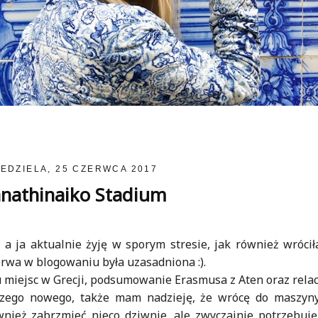
IEDZIELA, 25 CZERWCA 2017
nathinaiko Stadium
, a ja aktualnie żyję w sporym stresie, jak również wróci
erwa w blogowaniu była uzasadniona :).
 miejsc w Grecji, podsumowanie Erasmusa z Aten oraz relac
czego nowego, także mam nadzieję, że wrócę do maszyny,
wnież zabrzmieć nieco dziwnie, ale zwyczajnie potrzebuj