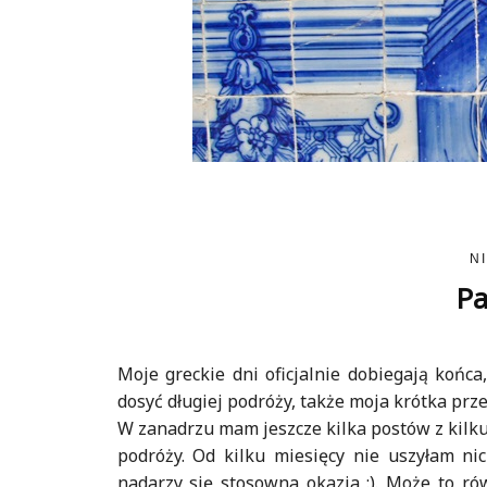
N
Pa
Moje greckie dni oficjalnie dobiegają końca
dosyć długiej podróży, także moja krótka prz
W zanadrzu mam jeszcze kilka postów z kilku
podróży. Od kilku miesięcy nie uszyłam ni
nadarzy się stosowna okazja :). Może to ró