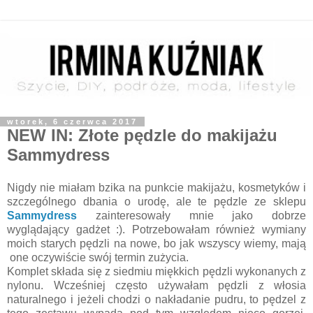
wtorek, 6 czerwca 2017
NEW IN: Złote pędzle do makijażu
Sammydress
Nigdy nie miałam bzika na punkcie makijażu, kosmetyków i
szczególnego dbania o urodę, ale te pędzle ze sklepu
Sammydress
zainteresowały mnie jako dobrze
wyglądający gadżet :). Potrzebowałam również wymiany
moich starych pędzli na nowe, bo jak wszyscy wiemy, mają
one oczywiście swój termin zużycia.
Komplet składa się z siedmiu miękkich pędzli wykonanych z
nylonu. Wcześniej często używałam pędzli z włosia
naturalnego i jeżeli chodzi o nakładanie pudru, to pędzel z