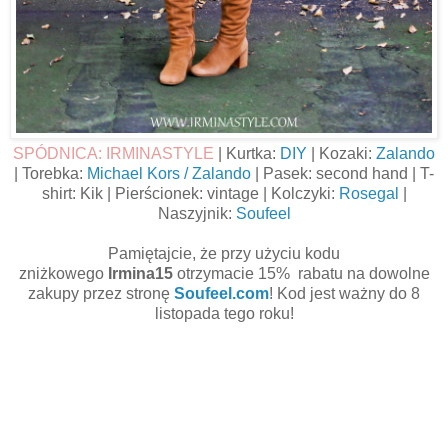
SPÓDNICA: IRMINASTYLE
| Kurtka:
DIY
| Kozaki:
Zalando
| Torebka:
Michael Kors / Zalando
| Pasek: second hand | T-
shirt: Kik | Pierścionek: vintage | Kolczyki:
Rosegal
|
Naszyjnik:
Soufeel
Pamiętajcie, że przy użyciu kodu
zniżkowego
Irmina15
otrzymacie 15% rabatu na dowolne
zakupy przez stronę
Soufeel.com
! Kod jest ważny do 8
listopada tego roku!