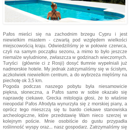
Pafos mieści się na zachodnim brzegu Cypru i jest
niewielkim miastem - czwartą pod względem wielkości
miejscowością kraju. Odwiedziliśmy je w połowie czerwca,
czyli na samym początku sezonu, a mimo to było jeszcze
niemalże wyludnione, zwłaszcza w godzinach wieczornych.
Turyści (głównie ci z Rosji) dosyć tłumnie wypełniali już
nadmorskie hotele. My jednak zatrzymaliśmy się w ścisłym,
aczkolwiek niewielkim centrum, a do wybrzeża mięliśmy na
piechotę ok 3,5 km.
Pogoda podczas naszego pobytu była niesamowicie
piękna, słoneczna, a Pafos samo w sobie okazało się
naprawdę ciekawe. Grecka mitologia głosi, że to właśnie
nieopodal Pafos Afrodyta wynurzyła się z morskiej piany, a
oprócz tego mieszczą się tu bardo ciekawe stanowiska
archeologiczne, które przedstawię Wam nieco szerzej w
kolejnym poście. Mnie osobiście do gustu przypadła
roślinność wyspy oraz... nasz gospodarz. Zatrzymaliśmy się