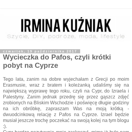
czwartek, 19 października 2017
Wycieczka do Pafos, czyli krótki
pobyt na Cyprze
Tego lata, zanim na dobre wyjechałam z Grecji po moim
Erasmusie, wraz z bratem i koleżanką udaliśmy się na
największą wyprawę tego roku, czyli na Cypr, do Izraela i
Palestyny. Zanim jednak przedrę się przez gąszcz zdjęć
zrobionych na Bliskim Wschodzie i poświęcę długie godziny
na ich obróbkę, zapraszam Was na moją krótką -
dwuodcinkową relację z Pafos na Cyprze. Izrael będzie
musiał jeszcze trochę poczekać na swoją kolej na tym blogu
:).