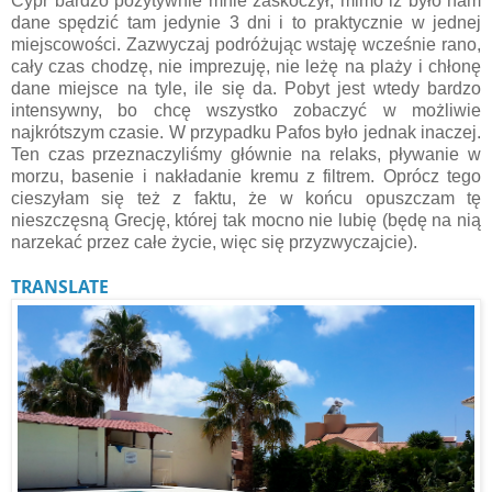
Cypr bardzo pozytywnie mnie zaskoczył, mimo iż było nam
dane spędzić tam jedynie 3 dni i to praktycznie w jednej
miejscowości. Zazwyczaj podróżując wstaję wcześnie rano,
cały czas chodzę, nie imprezuję, nie leżę na plaży i chłonę
dane miejsce na tyle, ile się da. Pobyt jest wtedy bardzo
intensywny, bo chcę wszystko zobaczyć w możliwie
najkrótszym czasie. W przypadku Pafos było jednak inaczej.
Ten czas przeznaczyliśmy głównie na relaks, pływanie w
morzu, basenie i nakładanie kremu z filtrem. Oprócz tego
cieszyłam się też z faktu, że w końcu opuszczam tę
nieszczęsną Grecję, której tak mocno nie lubię (będę na nią
narzekać przez całe życie, więc się przyzwyczajcie).
TRANSLATE