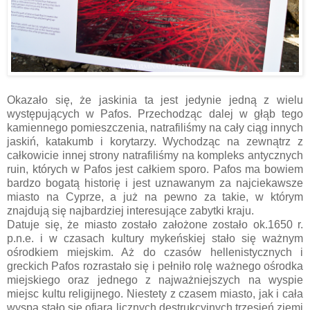
Okazało się, że jaskinia ta jest jedynie jedną z wielu
występujących w Pafos. Przechodząc dalej w głąb tego
kamiennego pomieszczenia, natrafiliśmy na cały ciąg innych
jaskiń, katakumb i korytarzy. Wychodząc na zewnątrz z
całkowicie innej strony natrafiliśmy na kompleks antycznych
ruin, których w Pafos jest całkiem sporo. Pafos ma bowiem
bardzo bogatą historię i jest uznawanym za najciekawsze
miasto na Cyprze, a już na pewno za takie, w którym
znajdują się najbardziej interesujące zabytki kraju.
Datuje się, że miasto zostało założone zostało ok.1650 r.
p.n.e. i w czasach kultury mykeńskiej stało się ważnym
ośrodkiem miejskim. Aż do czasów hellenistycznych i
greckich Pafos rozrastało się i pełniło rolę ważnego ośrodka
miejskiego oraz jednego z najważniejszych na wyspie
miejsc kultu religijnego. Niestety z czasem miasto, jak i cała
wyspa stało się ofiarą licznych destrukcyjnych trzęsień ziemi