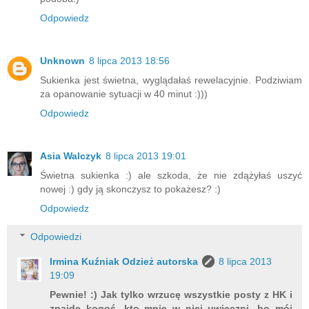
Odpowiedz
Unknown
8 lipca 2013 18:56
Sukienka jest świetna, wyglądałaś rewelacyjnie. Podziwiam
za opanowanie sytuacji w 40 minut :)))
Odpowiedz
Asia Walczyk
8 lipca 2013 19:01
Świetna sukienka :) ale szkoda, że nie zdążyłaś uszyć
nowej :) gdy ją skonczysz to pokażesz? :)
Odpowiedz
Odpowiedzi
Irmina Kuźniak Odzież autorska
8 lipca 2013
19:09
Pewnie! :) Jak tylko wrzucę wszystkie posty z HK i
znajdę kogoś, kto mnie w niej uwieczni, bo mój