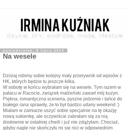
poniedziałek, 8 lipca 2013
Na wesele
Dzisiaj robimy sobie kolejny mały przerywnik od wpisów z
HK, których będzie tu jeszcze kilka.
W sobotę w końcu wybrałam się na wesele. Tym razem w
pałacu w Racocie, związek małżeński zawarł mój kuzyn.
Piękna, romantyczna sceneria, pyszne jedzenie i tańce do
białego rana sprawiły, że to był bardzo udany weekend :)
Miałam w zamiarze uszyć sobie specjalnie na tę okazję
nową sukienkę, ale oczywiście zabrałam się za nią
dosłownie w ostatniej chwili i już nie zdążyłam. Chociaż,
gdyby nagle nie skończyły mi się nici w odpowiednim