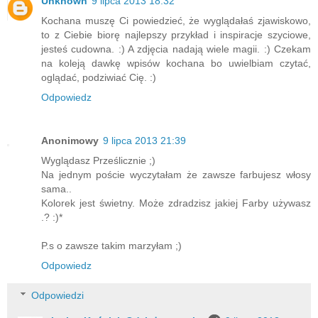
Unknown
9 lipca 2013 18:32
Kochana muszę Ci powiedzieć, że wyglądałaś zjawiskowo,
to z Ciebie biorę najlepszy przykład i inspiracje szyciowe,
jesteś cudowna. :) A zdjęcia nadają wiele magii. :) Czekam
na koleją dawkę wpisów kochana bo uwielbiam czytać,
oglądać, podziwiać Cię. :)
Odpowiedz
Anonimowy
9 lipca 2013 21:39
Wyglądasz Prześlicznie ;)
Na jednym poście wyczytałam że zawsze farbujesz włosy
sama..
Kolorek jest świetny. Może zdradzisz jakiej Farby używasz
.? :)*
P.s o zawsze takim marzyłam ;)
Odpowiedz
Odpowiedzi