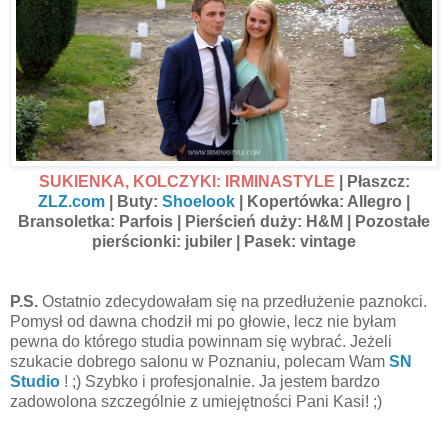
SUKIENKA, KOLCZYKI: IRMINASTYLE
| Płaszcz:
ZLZ.com
| Buty:
Shoelook
| Kopertówka: Allegro |
Bransoletka: Parfois | Pierścień duży: H&M | Pozostałe
pierścionki: jubiler | Pasek: vintage
P.S.
Ostatnio zdecydowałam się na przedłużenie paznokci.
Pomysł od dawna chodził mi po głowie, lecz nie byłam
pewna do którego studia powinnam się wybrać. Jeżeli
szukacie dobrego salonu w Poznaniu, polecam Wam
SN
Studio
! ;) Szybko i profesjonalnie. Ja jestem bardzo
zadowolona szczególnie z umiejętności Pani Kasi! ;)