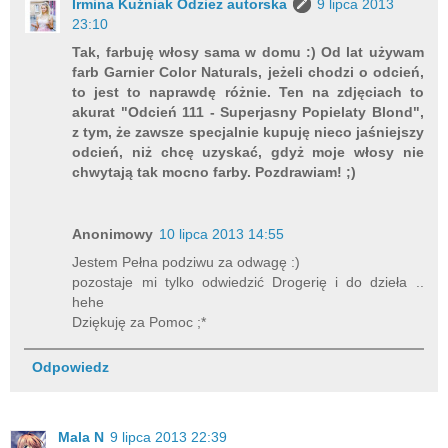
Irmina Kuźniak Odzież autorska
9 lipca 2013
23:10
Tak, farbuję włosy sama w domu :) Od lat używam
farb Garnier Color Naturals, jeżeli chodzi o odcień,
to jest to naprawdę różnie. Ten na zdjęciach to
akurat "Odcień 111 - Superjasny Popielaty Blond",
z tym, że zawsze specjalnie kupuję nieco jaśniejszy
odcień, niż chcę uzyskać, gdyż moje włosy nie
chwytają tak mocno farby. Pozdrawiam! ;)
Anonimowy
10 lipca 2013 14:55
Jestem Pełna podziwu za odwagę :)
pozostaje mi tylko odwiedzić Drogerię i do dzieła ..
hehe
Dziękuję za Pomoc ;*
Odpowiedz
Mala N
9 lipca 2013 22:39