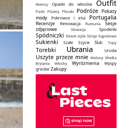
Outfit
Opaski do włosów
Niemcy
Podróże
Pokazy
Paski
Piżamy
Plecaki
Portugalia
mody
Pokrowce i etui
Recenzje
Sesje
Renowacja
Rumunia
zdjęciowe
Spodenki
Słowacja
Spódniczki
Street style
Stroje Kąpielowe
Sukienki
Szale
Szycie
Ślub
Topy
Ubrania
Torebki
Uroda
Uszyte przeze mnie
Welony
Wielka
Wyróżnienia
Wyspy
Brytania
Włochy
Zakupy
greckie