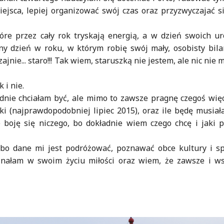
ejsca, lepiej organizować swój czas oraz przyzwyczajać 
óre przez cały rok tryskają energią, a w dzień swoich u
ny dzień w roku, w którym robię swój mały, osobisty bila
ajnie... staro!!! Tak wiem, staruszką nie jestem, ale nic nie
 i nie.
dnie chciałam być, ale mimo to zawsze pragnę czegoś więc
ki (najprawdopodobniej lipiec 2015), oraz ile będę musiał
 boję się niczego, bo dokładnie wiem czego chcę i jaki 
, bo dane mi jest podróżować, poznawać obce kultury i s
znałam w swoim życiu miłości oraz wiem, że zawsze i ws