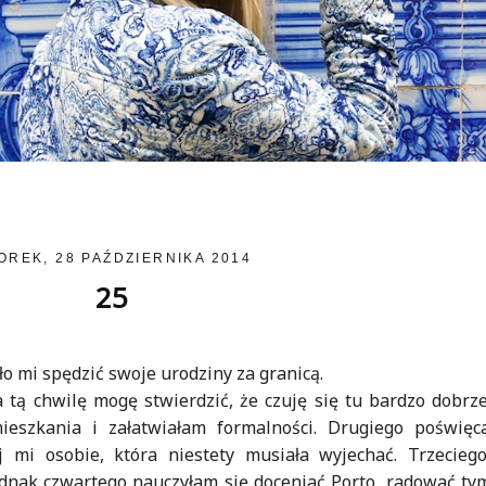
OREK, 28 PAŹDZIERNIKA 2014
25
zło mi spędzić swoje urodziny za granicą.
na tą chwilę mogę stwierdzić, że czuję się tu bardzo dobrz
ieszkania i załatwiałam formalności. Drugiego poświęc
j mi osobie, która niestety musiała wyjechać. Trzecieg
Jednak czwartego nauczyłam się doceniać Porto, radować tym