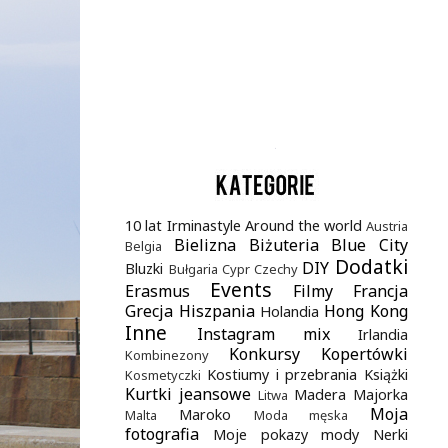
.
10 lat Irminastyle
Around the world
Austria
Bielizna
Biżuteria
Blue City
Belgia
Dodatki
DIY
Bluzki
Bułgaria
Cypr
Czechy
Events
Erasmus
Filmy
Francja
Grecja
Hiszpania
Hong Kong
Holandia
Inne
Instagram mix
Irlandia
Konkursy
Kopertówki
Kombinezony
Kostiumy i przebrania
Książki
Kosmetyczki
Kurtki jeansowe
Madera
Majorka
Litwa
Moja
Maroko
Malta
Moda męska
fotografia
Moje pokazy mody
Nerki