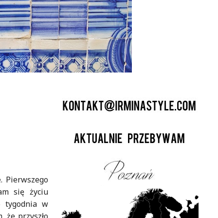
e. Pierwszego
am się życiu
o tygodnia w
, że przyszło