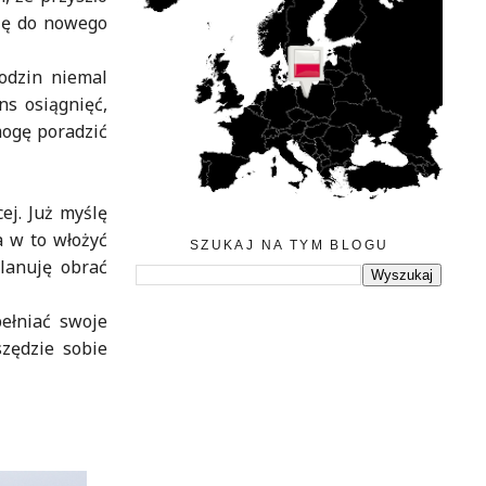
się do nowego
rodzin niemal
ns osiągnięć,
 mogę poradzić
ej. Już myślę
a w to włożyć
SZUKAJ NA TYM BLOGU
planuję obrać
pełniać swoje
zędzie sobie