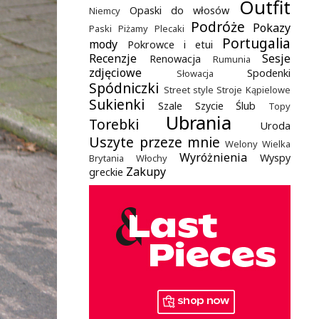
Outfit
Opaski do włosów
Niemcy
Podróże
Pokazy
Paski
Piżamy
Plecaki
Portugalia
mody
Pokrowce i etui
Recenzje
Sesje
Renowacja
Rumunia
zdjęciowe
Spodenki
Słowacja
Spódniczki
Street style
Stroje Kąpielowe
Sukienki
Szale
Szycie
Ślub
Topy
Ubrania
Torebki
Uroda
Uszyte przeze mnie
Welony
Wielka
Wyróżnienia
Wyspy
Brytania
Włochy
Zakupy
greckie