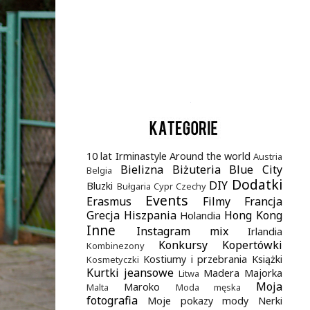
.
10 lat Irminastyle
Around the world
Austria
Bielizna
Biżuteria
Blue City
Belgia
Dodatki
DIY
Bluzki
Bułgaria
Cypr
Czechy
Events
Erasmus
Filmy
Francja
Grecja
Hiszpania
Hong Kong
Holandia
Inne
Instagram mix
Irlandia
Konkursy
Kopertówki
Kombinezony
Kostiumy i przebrania
Książki
Kosmetyczki
Kurtki jeansowe
Madera
Majorka
Litwa
Moja
Maroko
Malta
Moda męska
fotografia
Moje pokazy mody
Nerki