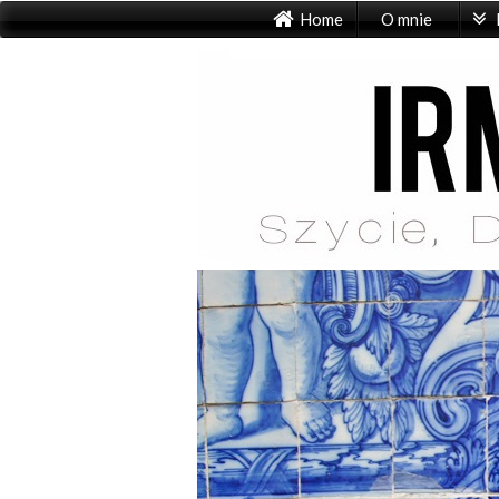
Home
O mnie