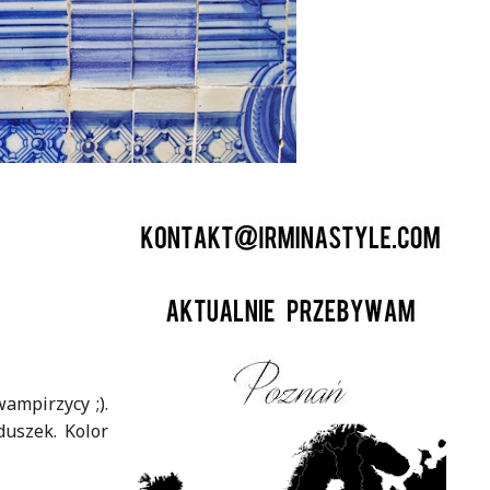
ampirzycy ;).
duszek. Kolor