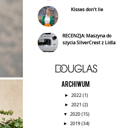
Kisses don't lie
RECENZJA: Maszyna do
szycia SilverCrest z Lidla
2022
(1)
►
2021
(2)
►
2020
(15)
▼
2019
(34)
►