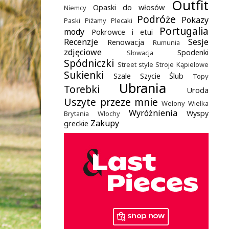
Outfit
Opaski do włosów
Niemcy
Podróże
Pokazy
Paski
Piżamy
Plecaki
Portugalia
mody
Pokrowce i etui
Recenzje
Sesje
Renowacja
Rumunia
zdjęciowe
Spodenki
Słowacja
Spódniczki
Street style
Stroje Kąpielowe
Sukienki
Szale
Szycie
Ślub
Topy
Ubrania
Torebki
Uroda
Uszyte przeze mnie
Welony
Wielka
Wyróżnienia
Wyspy
Brytania
Włochy
Zakupy
greckie