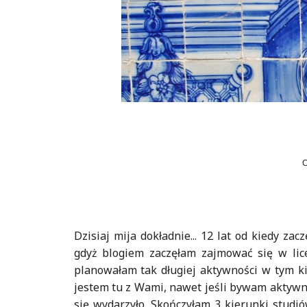
Dzisiaj mija dokładnie... 12 lat od kiedy za
gdyż blogiem zaczęłam zajmować się w lic
planowałam tak długiej aktywności w tym kier
jestem tu z Wami, nawet jeśli bywam aktywna 
się wydarzyło. Skończyłam 3 kierunki studió