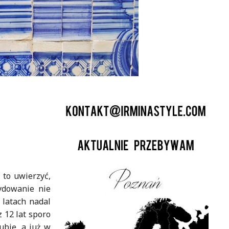
 to uwierzyć,
ydowanie nie
 latach nadal
 12 lat sporo
ubię, a już w