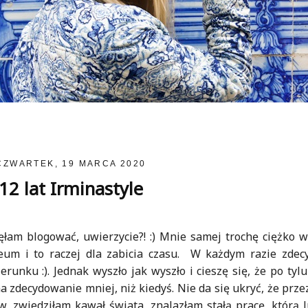
CZWARTEK, 19 MARCA 2020
12 lat Irminastyle
częłam blogować, uwierzycie?! :) Mnie samej trochę ciężko w
eum i to raczej dla zabicia czasu. W każdym razie zdec
unku :). Jednak wyszło jak wyszło i cieszę się, że po tylu
zdecydowanie mniej, niż kiedyś. Nie da się ukryć, że przez
w, zwiedziłam kawał świata, znalazłam stałą pracę, którą l