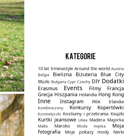
.
10 lat Irminastyle
Around the world
Austria
Bielizna
Biżuteria
Blue City
Belgia
Dodatki
DIY
Bluzki
Bułgaria
Cypr
Czechy
Events
Erasmus
Filmy
Francja
Grecja
Hiszpania
Hong Kong
Holandia
Inne
Instagram mix
Irlandia
Konkursy
Kopertówki
Kombinezony
Kostiumy i przebrania
Książki
Kosmetyczki
Kurtki jeansowe
Madera
Majorka
Litwa
Moja
Maroko
Malta
Moda męska
fotografia
Moje pokazy mody
Nerki