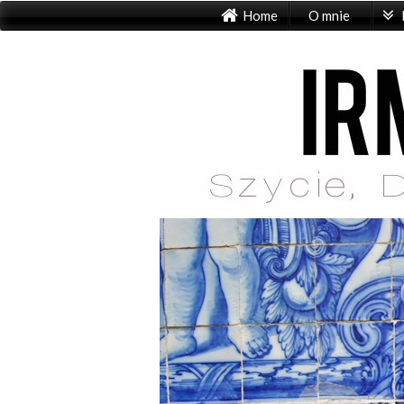
Home
O mnie