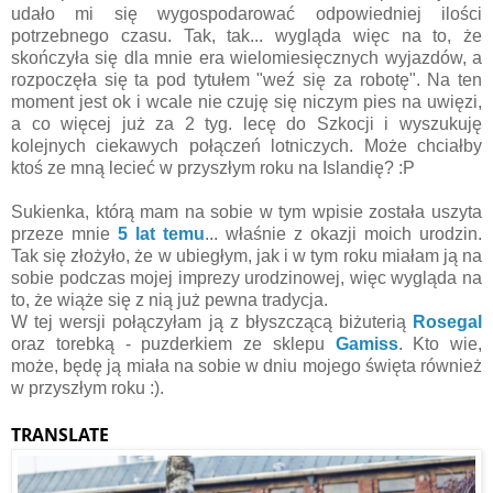
udało mi się wygospodarować odpowiedniej ilości
potrzebnego czasu. Tak, tak... wygląda więc na to, że
skończyła się dla mnie era wielomiesięcznych wyjazdów, a
rozpoczęła się ta pod tytułem "weź się za robotę". Na ten
moment jest ok i wcale nie czuję się niczym pies na uwięzi,
a co więcej już za 2 tyg. lecę do Szkocji i wyszukuję
kolejnych ciekawych połączeń lotniczych. Może chciałby
ktoś ze mną lecieć w przyszłym roku na Islandię? :P
Sukienka, którą mam na sobie w tym wpisie została uszyta
przeze mnie
5 lat temu
... właśnie z okazji moich urodzin.
Tak się złożyło, że w ubiegłym, jak i w tym roku miałam ją na
sobie podczas mojej imprezy urodzinowej, więc wygląda na
to, że wiąże się z nią już pewna tradycja.
W tej wersji połączyłam ją z błyszczącą biżuterią
Rosegal
oraz torebką - puzderkiem ze sklepu
Gamiss
. Kto wie,
może, będę ją miała na sobie w dniu mojego święta również
w przyszłym roku :).
TRANSLATE