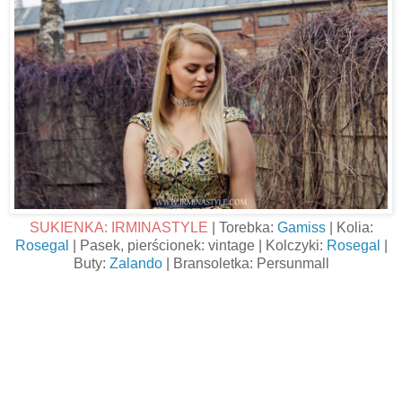
SUKIENKA: IRMINASTYLE
| Torebka:
Gamiss
| Kolia:
Rosegal
| Pasek, pierścionek: vintage | Kolczyki:
Rosegal
|
Buty:
Zalando
| Bransoletka: Persunmall