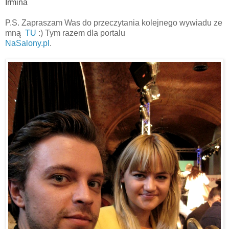
Irmina
P.S. Zapraszam Was do przeczytania kolejnego wywiadu ze
mną
TU
:) Tym razem dla portalu
NaSalony.pl
.