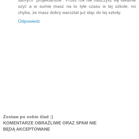
samych "projektantow". Przez rok nie nauczysz się idealnie
szyć a w sumie masz na to tyle czasu w tej szkole, no
chyba, że masz dobry warsztat już idąc do tej szkoły.
Odpowiedz
Zostaw po sobie ślad :)
KOMENTARZE OBRAŹLIWE ORAZ SPAM NIE
BĘDĄ AKCEPTOWANE