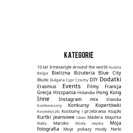
.
10 lat Irminastyle
Around the world
Austria
Bielizna
Biżuteria
Blue City
Belgia
Dodatki
DIY
Bluzki
Bułgaria
Cypr
Czechy
Events
Erasmus
Filmy
Francja
Grecja
Hiszpania
Hong Kong
Holandia
Inne
Instagram mix
Irlandia
Konkursy
Kopertówki
Kombinezony
Kostiumy i przebrania
Książki
Kosmetyczki
Kurtki jeansowe
Madera
Majorka
Litwa
Moja
Maroko
Malta
Moda męska
fotografia
Moje pokazy mody
Nerki