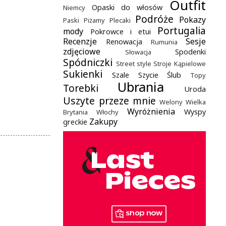
Outfit
Opaski do włosów
Niemcy
Podróże
Pokazy
Paski
Piżamy
Plecaki
Portugalia
mody
Pokrowce i etui
Recenzje
Sesje
Renowacja
Rumunia
zdjęciowe
Spodenki
Słowacja
Spódniczki
Street style
Stroje Kąpielowe
Sukienki
Szale
Szycie
Ślub
Topy
Ubrania
Torebki
Uroda
Uszyte przeze mnie
Welony
Wielka
Wyróżnienia
Wyspy
Brytania
Włochy
Zakupy
greckie