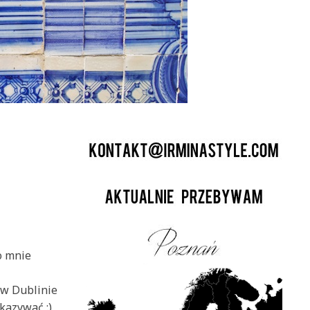
o mnie
 w Dublinie
kazywać :)