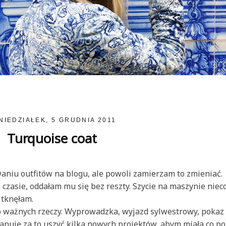
NIEDZIAŁEK, 5 GRUDNIA 2011
Turquoise coat
aniu outfitów na blogu, ale powoli zamierzam to zmieniać.
czasie, oddałam mu się bez reszty. Szycie na maszynie niec
 tknęłam.
 ważnych rzeczy. Wyprowadzka, wyjazd sylwestrowy, pokaz
planuję za to uszyć kilka nowych projektów, abym miała co po