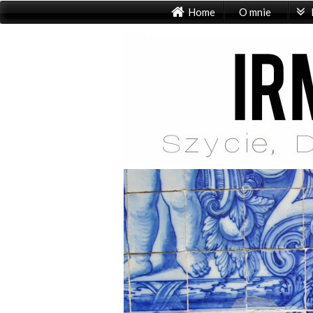
Home
O mnie