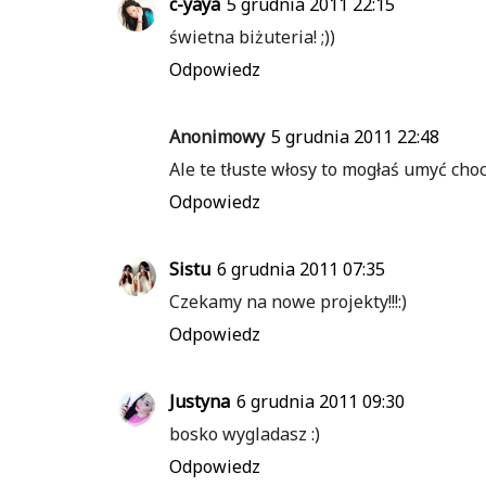
c-yaya
5 grudnia 2011 22:15
świetna biżuteria! ;))
Odpowiedz
Anonimowy
5 grudnia 2011 22:48
Ale te tłuste włosy to mogłaś umyć choc
Odpowiedz
Sistu
6 grudnia 2011 07:35
Czekamy na nowe projekty!!!:)
Odpowiedz
Justyna
6 grudnia 2011 09:30
bosko wygladasz :)
Odpowiedz