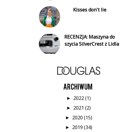
Kisses don't lie
RECENZJA: Maszyna do
szycia SilverCrest z Lidla
2022
(1)
►
2021
(2)
►
2020
(15)
►
2019
(34)
►