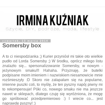
czwartek, 13 marca 2014
Somersby box
A to ci niespodzianka ;) Kurier przyniósł mi takie oto wielkie
pudło od Lorda Somersby ;) W środku, oprócz miłego listu
znalazło się... spersonalizowanie Somersby, w nowym -
jeżynowym smaku!!! Hahaha. Przyznaję, że butelki
podpisane moim imieniem i nazwiskiem niesamowicie mnie
rozśmieszyły :D Skoro nie załapałam się na popularne,
imienne puszki coli, to myślę, że ten pyszny napój piwny mi
to rekompensuje! Póki co, nowego smaku nie ma jeszcze
nawet w sklepach, dlatego czuję się wyróżniona, że mogę
go spróbować przedpremierowo :) I wiecie co... jest
naprawdę pyszny! :)