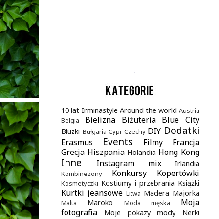
.
10 lat Irminastyle
Around the world
Austria
Bielizna
Biżuteria
Blue City
Belgia
Dodatki
DIY
Bluzki
Bułgaria
Cypr
Czechy
Events
Erasmus
Filmy
Francja
Grecja
Hiszpania
Hong Kong
Holandia
Inne
Instagram mix
Irlandia
Konkursy
Kopertówki
Kombinezony
Kostiumy i przebrania
Książki
Kosmetyczki
Kurtki jeansowe
Madera
Majorka
Litwa
Moja
Maroko
Malta
Moda męska
fotografia
Moje pokazy mody
Nerki