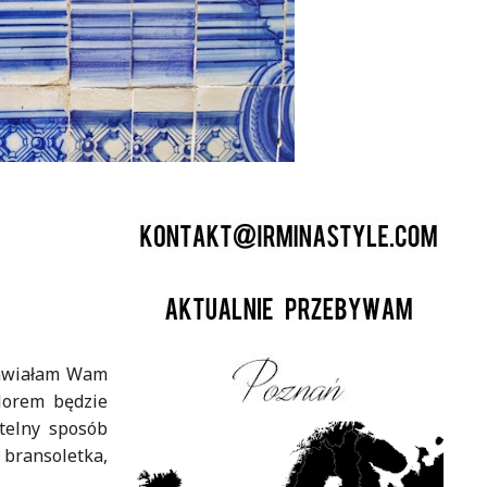
tawiałam Wam
lorem będzie
telny sposób
 bransoletka,