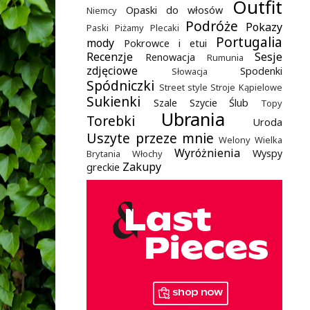
Outfit
Opaski do włosów
Niemcy
Podróże
Pokazy
Paski
Piżamy
Plecaki
Portugalia
mody
Pokrowce i etui
Recenzje
Sesje
Renowacja
Rumunia
zdjęciowe
Spodenki
Słowacja
Spódniczki
Street style
Stroje Kąpielowe
Sukienki
Szale
Szycie
Ślub
Topy
Ubrania
Torebki
Uroda
Uszyte przeze mnie
Welony
Wielka
Wyróżnienia
Wyspy
Brytania
Włochy
Zakupy
greckie