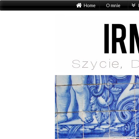
Home
O mnie