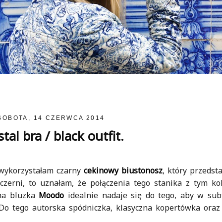
SOBOTA, 14 CZERWCA 2014
tal bra / black outfit.
 wykorzystałam czarny
cekinowy biustonosz
, który przeds
czerni, to uznałam, że połączenia tego stanika z tym ko
tna bluzka
Moodo
idealnie nadaje się do tego, aby w sub
 Do tego autorska spódniczka, klasyczna kopertówka oraz